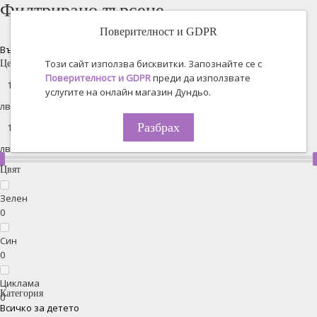
Филтрирано търсене
Поверителност и GDPR
Възстановяване на всички
Този сайт използва бисквитки. Запознайте се с
Цена
Поверителност и GDPR
преди да използвате
услугите на онлайн магазин Дундьо.
лв. -
Разбрах
лв.
Цвят
Зелен
0
Син
0
Циклама
Категория
0
Всичко за детето