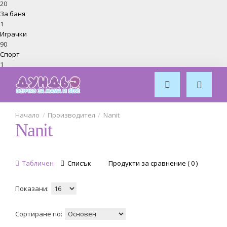
20
За баня
1
Играчки
90
Спорт
1
Обзавеждане за стая
7
Производител
Nanit
Nanit
Табличен
Списък
Продукти за сравнение ( 0 )
Показани:
Сортиране по: