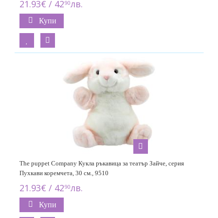
21.93€ / 42
лв.
90
Купи
The puppet Company Кукла ръкавица за театър Зайче, серия
Пухкави коремчета, 30 см., 9510
21.93€ / 42
лв.
90
Купи