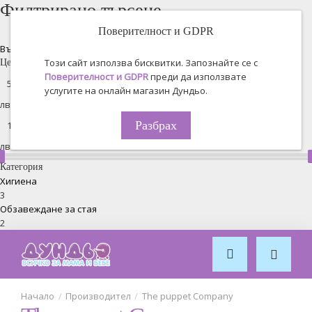
Филтрирано търсене
Поверителност и GDPR
Възстановяване на всички
Този сайт използва бисквитки. Запознайте се с
Цена
Поверителност и GDPR
преди да използвате
услугите на онлайн магазин Дундьо.
лв. -
Разбрах
лв.
Категория
Хигиена
3
Обзавеждане за стая
2
Производител
The puppet Company