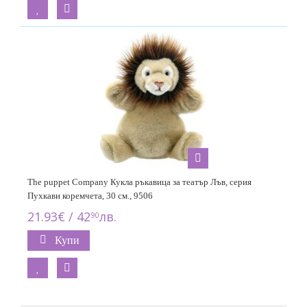
The puppet Company Кукла ръкавица за театър Лъв, серия
Пухкави коремчета, 30 см., 9506
21.93€ / 42
лв.
90
Купи