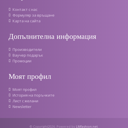
Контакт с нас
Формуляр за връщане
Карта на сайта
Допълнителна информация
Производители
Ваучер подарък
Промоции
Моят профил
Моят профил
История на поръчките
Лист с желани
Newsletter
© Copyright2026. Powered by
LMfashion.net
.