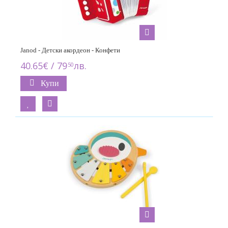
Janod - Детски акордеон - Конфети
40.65€ / 79
лв.
50
Купи