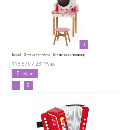
Janod - Детска тоалетка - Малката госпожица
118.57€ / 231
лв.
90
Купи