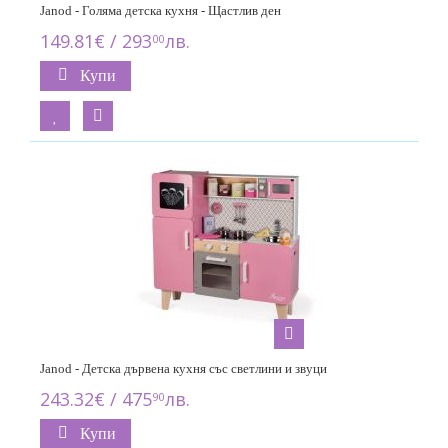
Janod - Голяма детска кухня - Щастлив ден
149.81€ / 293
лв.
00
Купи
Janod - Детска дървена кухня със светлини и звуци
243.32€ / 475
лв.
90
Купи