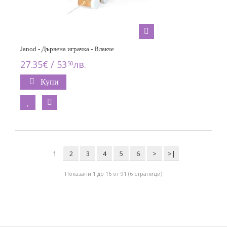
Janod - Дървена играчка - Влакче
27.35€ / 53
лв.
50
Купи
1
2
3
4
5
6
>
>|
Показани 1 до 16 от 91 (6 страници)