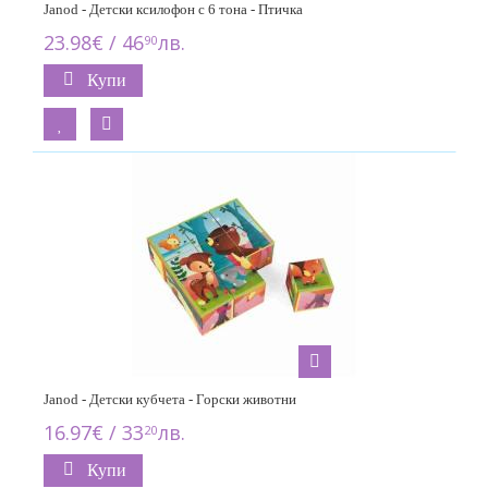
Janod - Детски ксилофон с 6 тона - Птичка
23.98€ / 46
лв.
90
Купи
Janod - Детски кубчета - Горски животни
16.97€ / 33
лв.
20
Купи