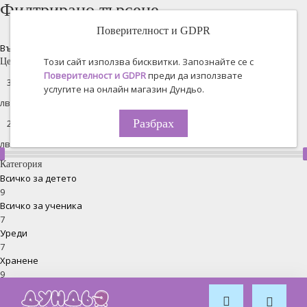
Филтрирано търсене
Поверителност и GDPR
Възстановяване на всички
Този сайт използва бисквитки. Запознайте се с
Цена
Поверителност и GDPR
преди да използвате
услугите на онлайн магазин Дундьо.
лв. -
Разбрах
лв.
Категория
Всичко за детето
9
Всичко за ученика
7
Уреди
7
Хранене
9