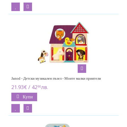
Janod - Детски музикален пъзел - Моите малки приятели
21.93€ / 42
лв.
90
Купи