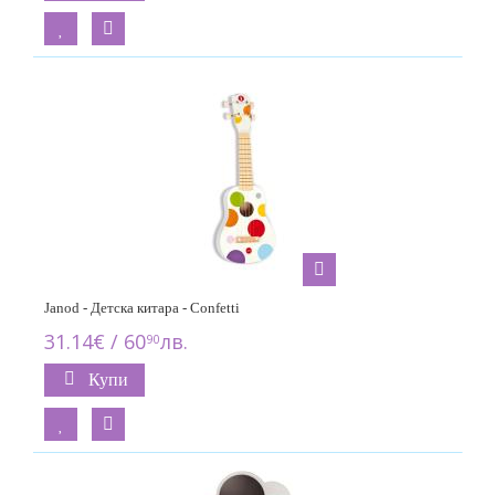
Janod - Детска китара - Confetti
31.14€ / 60
лв.
90
Купи