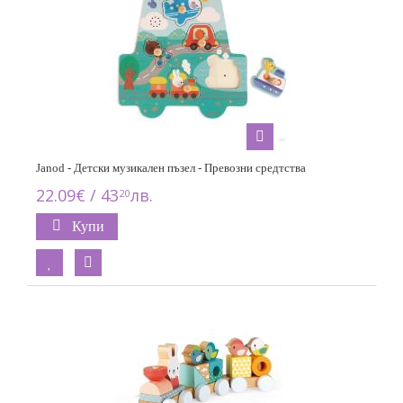
Janod - Детски музикален пъзел - Превозни средтства
22.09€ / 43
лв.
20
Купи