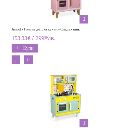
Janod - Голяма детска кухня - Сладък шик
153.33€ / 299
лв.
89
Купи