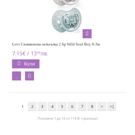
Lovi Силиконова залъгалка 2 бр Wild Soul Boy 0-3м
7.15€ / 13
лв.
99
Купи
1
2
3
4
5
6
7
8
>
>|
Показани 1 до 16 от 114 (8 страници)