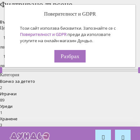
Филтрирано търсене
Поверителност и GDPR
Възстановяване на всички
Този сайт използва бисквитки. Запознайте се с
Цена
Поверителност и GDPR
преди да използвате
услугите на онлайн магазин Дундьо.
лв. -
Разбрах
лв.
Категория
Всичко за детето
2
Играчки
89
Уреди
1
Хранене
3
Спорт
4