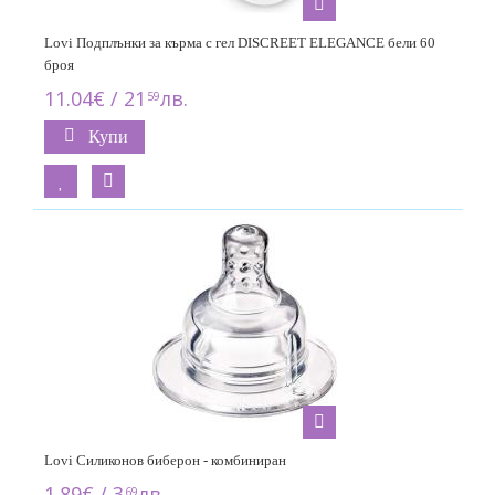
Lovi Подплънки за кърма с гел DISCREET ELEGANCE бели 60
броя
11.04€ / 21
лв.
59
Купи
Lovi Силиконов биберон - комбиниран
1.89€ / 3
лв.
69