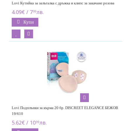
Lovi Кутийка за залъгалка с дръжка и клипс за закачане розoва
4.09€ / 7
лв.
99
Купи
Lovi Подплънки за кърма 20 бр. DISCREET ELEGANCE БЕЖОВ
19/610
5.62€ / 10
лв.
99