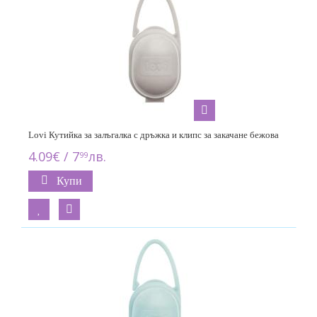
Lovi Кутийка за залъгалка с дръжка и клипс за закачане бежoва
4.09€ / 7
лв.
99
Купи