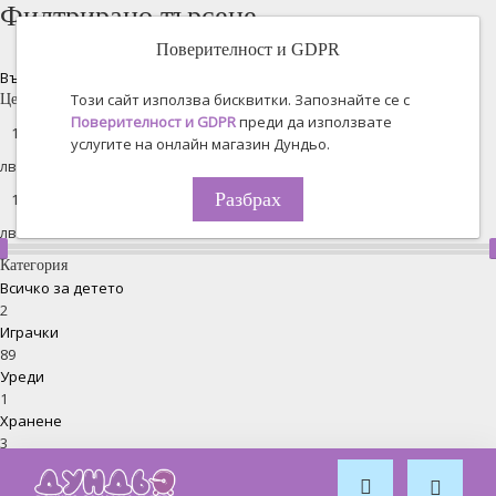
Филтрирано търсене
Поверителност и GDPR
Възстановяване на всички
Този сайт използва бисквитки. Запознайте се с
Цена
Поверителност и GDPR
преди да използвате
услугите на онлайн магазин Дундьо.
лв. -
Разбрах
лв.
Категория
Всичко за детето
2
Играчки
89
Уреди
1
Хранене
3
Спорт
4