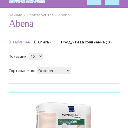
За кола
1
Обзавеждане за стая
Производител
Abena
Abena
1
Табличен
Списък
Продукти за сравнение ( 0 )
Показани:
Сортиране по: