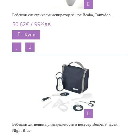
Бебешки електрически аспиратор за нос Beaba, Tomydoo
50.62€ / 99
лв.
00
Купи
Бебешки хигиенни принадлежности в несесер Beaba, 9 части,
Night Blue