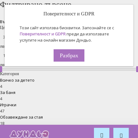
Филтрирано търсене
Поверителност и GDPR
Възстановяване на всички
Този сайт използва бисквитки. Запознайте се с
Цена
Поверителност и GDPR
преди да използвате
услугите на онлайн магазин Дундьо.
лв. -
Разбрах
лв.
Категория
Всичко за детето
4
За баня
4
Играчки
47
Обзавеждане за стая
18
Безопасност
31