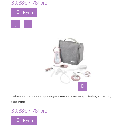
39.88€ / 78
лв.
00
Купи
Бебешки хигиенни принадлежности в несесер Beaba, 9 части,
Old Pink
39.88€ / 78
лв.
00
Купи