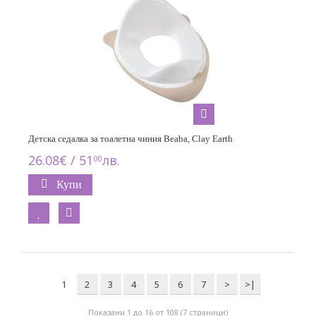
Детска седалка за тоалетна чиния Beaba, Clay Earth
26.08€ / 51
лв.
00
Купи
1
2
3
4
5
6
7
>
>|
Показани 1 до 16 от 108 (7 страници)