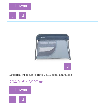
Купи
Бебешка сгъваема кошара 3в1 Beaba, EazySleep
204.01€ / 399
лв.
00
Купи