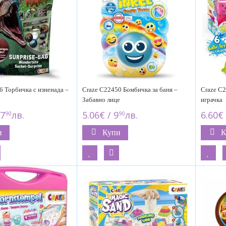
6 Торбичка с изненада –
Craze C22450 Бомбичка за баня –
Craze C2
Забавно лице
играчка
17
лв.
5.06€ / 9
лв.
6.60€ 
90
90
и
Купи
К