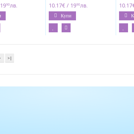
 19
лв.
10.17€ / 19
лв.
10.17€
90
90
и
Купи
К
>
>|