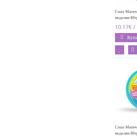
Craze Магич
моделин 80г
10.17€ /
Куп
Craze Магич
моделин 80гр