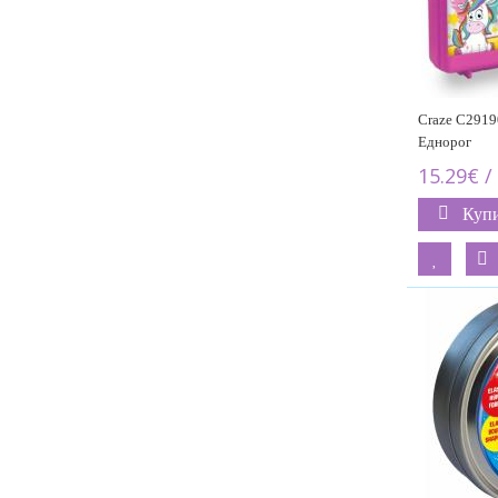
Craze C2919
Еднорог
15.29€ /
Куп