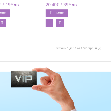
 / 19
лв.
20.40€ / 39
лв.
90
90
упи
Купи
Показани 1 до 16 от 17 (2 страници)