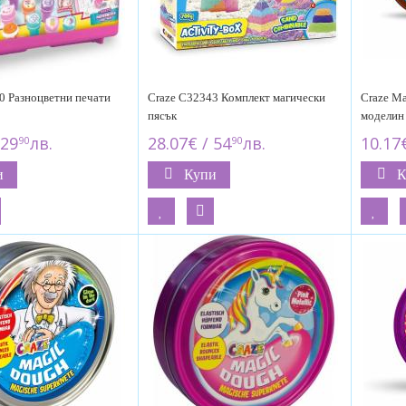
0 Разноцветни печати
Craze C32343 Комплект магически
Craze Ма
пясък
моделин 
 29
лв.
28.07€ / 54
лв.
10.17€
90
90
и
Купи
К