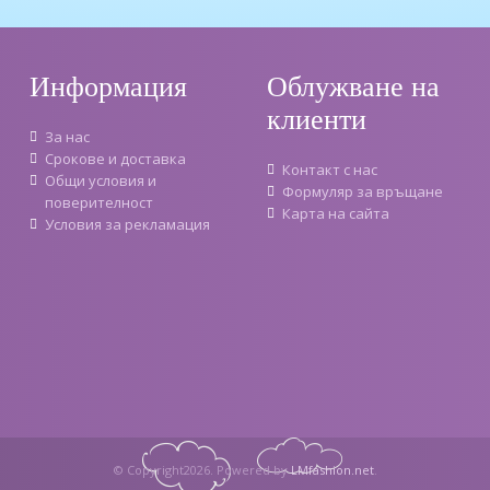
Информация
Облужване на
клиенти
За нас
Срокове и доставка
Контакт с нас
Oбщи условия и
Формуляр за връщане
поверителност
Карта на сайта
Условия за рекламация
© Copyright2026. Powered by
LMfashion.net
.