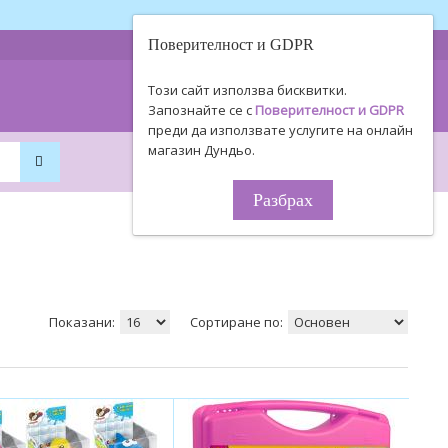
Поверителност и GDPR
0893 494 506
Информация
Този сайт използва бисквитки.
0895 450 154
за поръчки!
Запознайте се с
Поверителност и GDPR
преди да използвате услугите на онлайн
магазин Дундьо.
0
0
0.00€ / 0
.
00
ЛВ.
Разбрах
Показани:
Сортиране по: