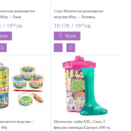
гически разноцветен
Craze Магически разноцветен
80гр. – Лама
моделин 80гр. – Ленивец
 / 19
лв.
10.17€ / 19
лв.
90
90
упи
Купи
зноцветен моделин –
Магически слайм XXL, Craze, С
 4бр
фигурка изненада Еднорог, 600 гр.