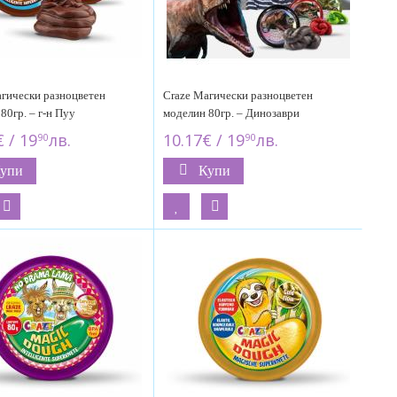
гически разноцветен
Craze Магически разноцветен
80гр. – г-н Пуу
моделин 80гр. – Динозаври
 / 19
лв.
10.17€ / 19
лв.
90
90
упи
Купи