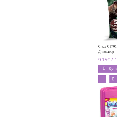
Craze C1761
Динозавър
9.15€ / 
Куп