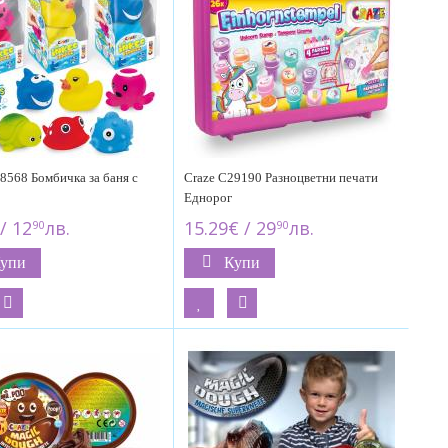
8568 Бомбичка за баня с
Craze C29190 Разноцветни печати
Еднорог
/ 12
лв.
15.29€ / 29
лв.
90
90
упи
Купи