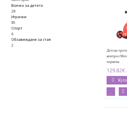
Всичко за детето
28
Играчки
85
Спорт
6
Обзавеждане за стая
2
Детска трот
контрол Mesu
червена
129.82€ 
Куп