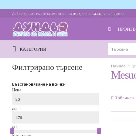
Добре дошли, имате възможност за
вход
или
създаване на профил
.
ПРОИЗВ
КАТЕГОРИИ
Филтрирано търсене
Пр
Mesu
Възстановяване на всички
Цена
Табличен
лв. -
лв.
Категория