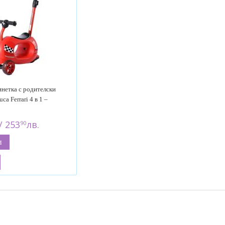
инетка с родителски
ca Ferrari 4 в 1 –
/ 253
лв.
90
и