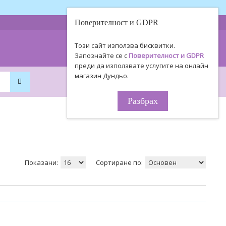
Поверителност и GDPR
0893 494 506
Информация
Този сайт използва бисквитки.
0895 450 154
за поръчки!
Запознайте се с
Поверителност и GDPR
преди да използвате услугите на онлайн
магазин Дундьо.
0
0
0.00€ / 0
.
00
ЛВ.
Разбрах
Показани:
Сортиране по: