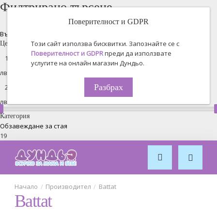
Филтрирано търсене
Поверителност и GDPR
Възстановяване на всички
Този сайт използва бисквитки. Запознайте се с
Цена
Поверителност и GDPR
преди да използвате
услугите на онлайн магазин Дундьо.
лв. -
Разбрах
лв.
Категория
Обзавеждане за стая
19
Производител
Battat
Battat