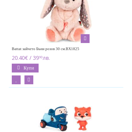
Battat зайчето Бъни розoв 30 см.BX1825
20.40€ / 39
лв.
90
Купи