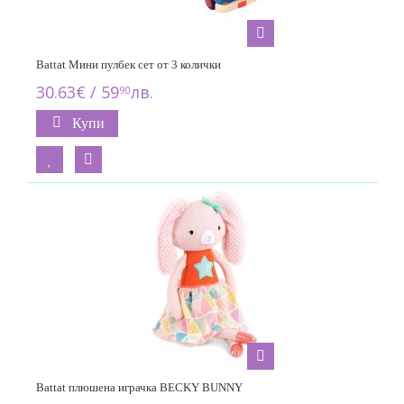
Battat Мини пулбек сет от 3 колички
30.63€ / 59
лв.
90
Купи
Battat плюшена играчка BECKY BUNNY