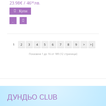
23.98€ / 46
лв.
90
Купи
1
2
3
4
5
6
7
8
9
>
>|
Показани 1 до 16 от 189 (12 страници)
ДУНДЬО CLUB