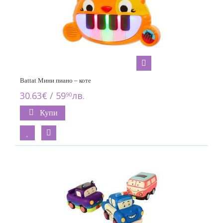
Battat Мини пиано – коте
30.63€ / 59
лв.
90
Купи