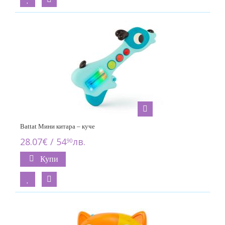
Battat Мини китара – куче
28.07€ / 54
лв.
90
Купи