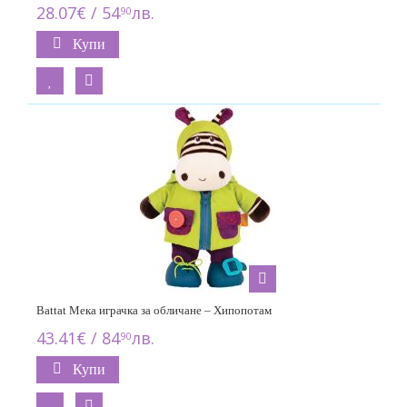
28.07€ / 54
лв.
90
Купи
Battat Мека играчка за обличане – Хипопотам
43.41€ / 84
лв.
90
Купи