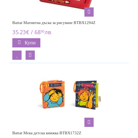
Battat Магнитна дъска за рисуване BTBX1294Z
35.23€ / 68
лв.
90
Купи
Battat Мека детска книжка BTBX1732Z