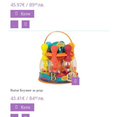
45.97€ / 89
лв.
90
Купи
Battat Боулинг за деца
43.41€ / 84
лв.
90
Купи