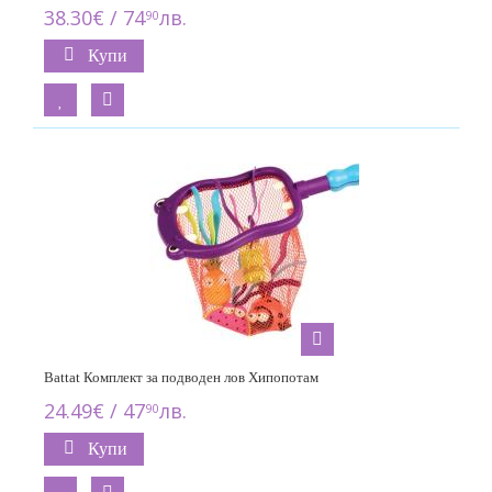
38.30€ / 74
лв.
90
Купи
Battat Комплект за подводен лов Хипопотам
24.49€ / 47
лв.
90
Купи