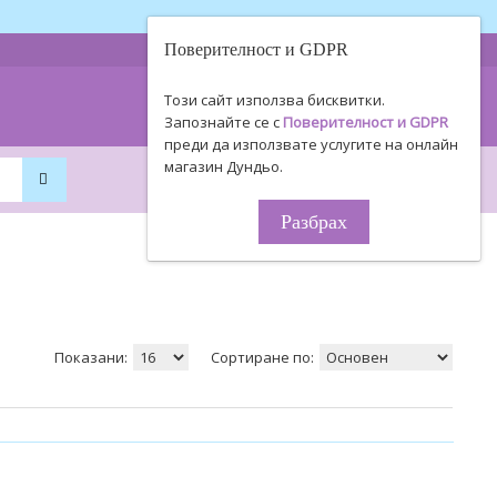
Поверителност и GDPR
0893 494 506
Информация
Този сайт използва бисквитки.
0895 450 154
за поръчки!
Запознайте се с
Поверителност и GDPR
преди да използвате услугите на онлайн
магазин Дундьо.
0
0
0.00€ / 0
.
00
ЛВ.
Разбрах
Показани:
Сортиране по: