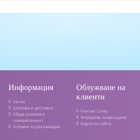
Информация
Облужване на
клиенти
За нас
Срокове и доставка
Контакт с нас
Oбщи условия и
Формуляр за връщане
поверителност
Карта на сайта
Условия за рекламация