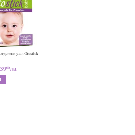
 отделени уши Otostick
 39
лв.
00
и