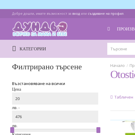
Добре дошли, имате възможност за
вход
или
създаване на профил
.
ПРОИЗВ
КАТЕГОРИИ
Филтрирано търсене
Пр
Otosti
Възстановяване на всички
Цена
Табличен
лв. -
лв.
Категория