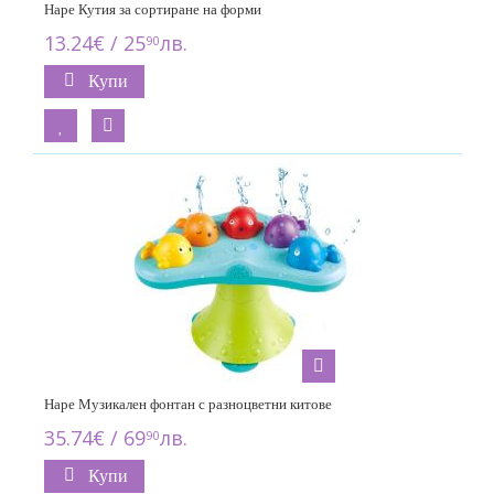
Hape Кутия за сортиране на форми
13.24€ / 25
лв.
90
Купи
Hape Музикален фонтан с разноцветни китове
35.74€ / 69
лв.
90
Купи