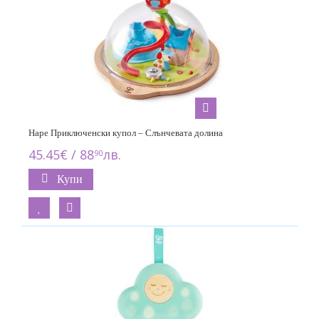
Hape Приключенски купол – Слънчевата долина
45.45€ / 88
лв.
90
Купи