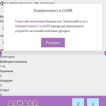
Филтрирано търсене
Поверителност и GDPR
Възстановяване на всички
Този сайт използва бисквитки. Запознайте се с
Цена
Поверителност и GDPR
преди да използвате
услугите на онлайн магазин Дундьо.
лв. -
Разбрах
лв.
Категория
Бебешки колички
114
Хранене
5
Шоурум
2
Спорт
9
За кола
10