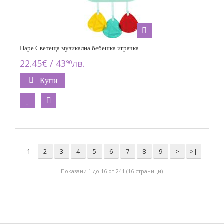
Hape Светеща музикална бебешка играчка
22.45€ / 43
лв.
90
Купи
1
2
3
4
5
6
7
8
9
>
>|
Показани 1 до 16 от 241 (16 страници)