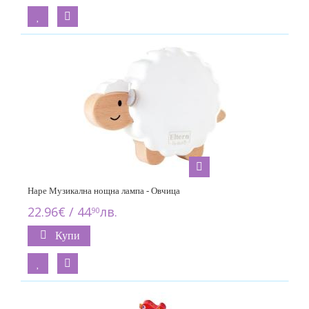
Hape Музикална нощна лампа - Овчица
22.96€ / 44
лв.
90
Купи