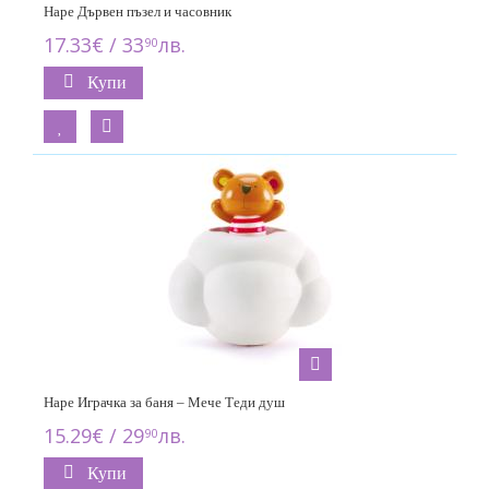
Hape Дървен пъзел и часовник
17.33€ / 33
лв.
90
Купи
Hape Играчка за баня – Мече Теди душ
15.29€ / 29
лв.
90
Купи