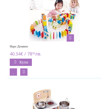
Hape Домино
40.34€ / 78
лв.
90
Купи