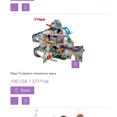
Hape Голямата планинска мина
190.15€ / 371
лв.
90
Купи