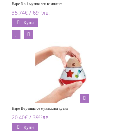
Hape 6 в 1 музикален комплект
35.74€ / 69
лв.
90
Купи
Hape Въртяща се музикална кутия
20.40€ / 39
лв.
90
Купи