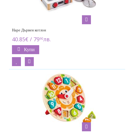
Hape Дървен котлон
40.85€ / 79
лв.
90
Купи