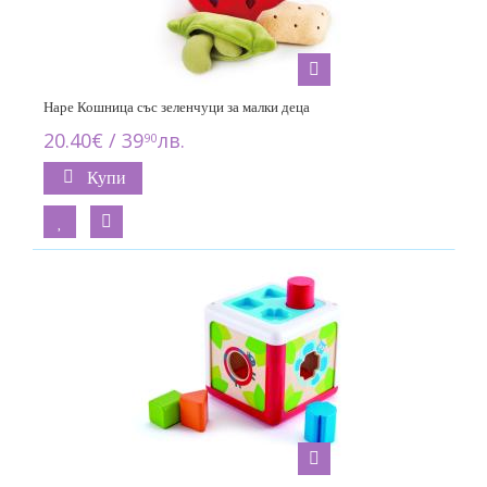
Hape Кошница със зеленчуци за малки деца
20.40€ / 39
лв.
90
Купи