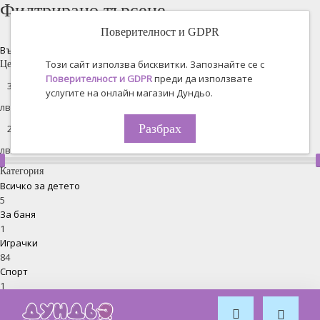
Филтрирано търсене
Поверителност и GDPR
Възстановяване на всички
Този сайт използва бисквитки. Запознайте се с
Цена
Поверителност и GDPR
преди да използвате
услугите на онлайн магазин Дундьо.
лв. -
Разбрах
лв.
Категория
Всичко за детето
5
За баня
1
Играчки
84
Спорт
1
Обзавеждане за стая
2