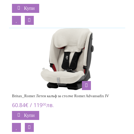
Купи
Britax_Romer Летен калъф за столче Romer Advansafix IV
60.84€ / 119
лв.
00
Купи