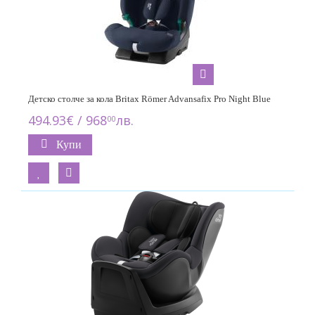
Детско столче за кола Britax Römer Advansafix Pro Night Blue
494.93€ / 968
лв.
00
Купи