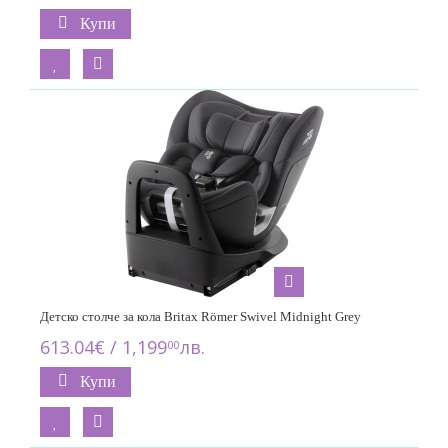
Купи
Детско столче за кола Britax Römer Swivel Midnight Grey
613.04€ / 1,199
лв.
00
Купи