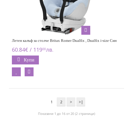
Летен калъф за столче Britax Romer Dualfix , Dualfix i-size Син
60.84€ / 119
лв.
00
Купи
1
2
>
>|
Показани 1 до 16 от 20 (2 страници)