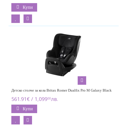
Купи
Детско столче за кола Britax Romer Dualfix Pro M Galaxy Black
561.91€ / 1,099
лв.
00
Купи