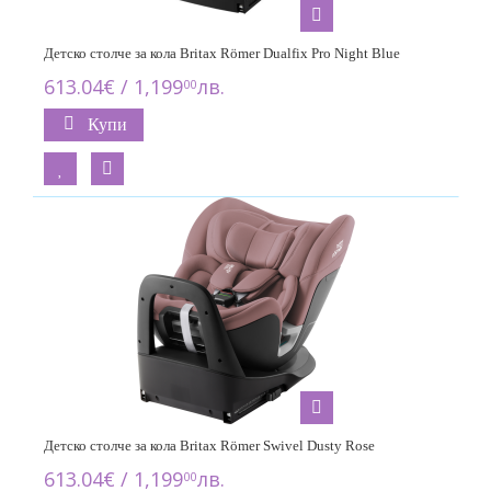
Детско столче за кола Britax Römer Dualfix Pro Night Blue
613.04€ / 1,199
лв.
00
Купи
Детско столче за кола Britax Römer Swivel Dusty Rose
613.04€ / 1,199
лв.
00