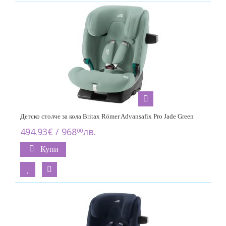
Детско столче за кола Britax Römer Advansafix Pro Jade Green
494.93€ / 968
лв.
00
Купи