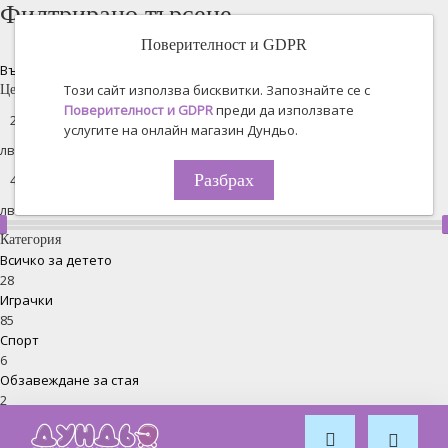
Филтрирано търсене
Поверителност и GDPR
Възстановяване на всички
Този сайт използва бисквитки. Запознайте се с
Цена
Поверителност и GDPR
преди да използвате
услугите на онлайн магазин Дундьо.
лв. -
Разбрах
лв.
Категория
Всичко за детето
28
Играчки
85
Спорт
6
Обзавеждане за стая
2