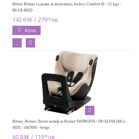
Britax Römer седалка за велосипед Jockey Comfort (9 - 22 kg) -
BLUE-RED
142.65€ / 279
лв.
00
Купи
Britax_Romer Летен калъф за Romer SWINGFIX / DUALFIX (M) i-
SIZE / iSENSE - beige
60.84€ / 119
лв.
00