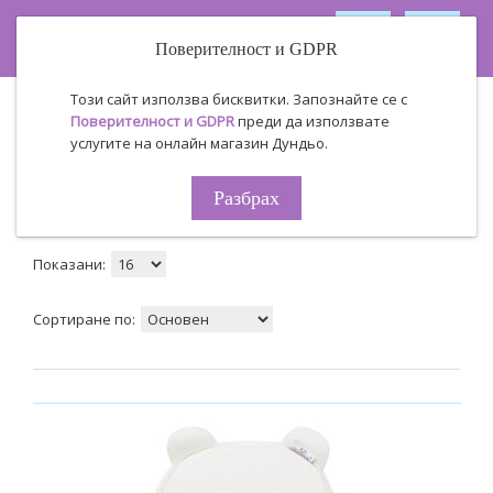
Поверителност и GDPR
Този сайт използва бисквитки. Запознайте се с
Производител
BabyMatex
Поверителност и GDPR
преди да използвате
BabyMatex
услугите на онлайн магазин Дундьо.
Разбрах
Табличен
Списък
Продукти за сравнение ( 0 )
Показани:
Сортиране по: