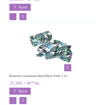
Купи
Комплект за кърмене BabyMatex Fiddy 2 в 1
25.36€ / 49
лв.
60
Купи