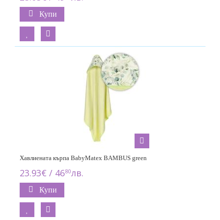
Купи
Хавлиената кърпа BabyMatex BAMBUS green
23.93€ / 46
лв.
80
Купи