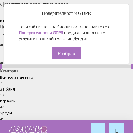
Филтрирано търсене
Поверителност и GDPR
Възстановяване на всички
Този сайт използва бисквитки. Запознайте се с
Цена
Поверителност и GDPR
преди да използвате
услугите на онлайн магазин Дундьо.
лв. -
Разбрах
лв.
Категория
Всичко за детето
7
За баня
13
Играчки
42
Уреди
49
Хранене
87