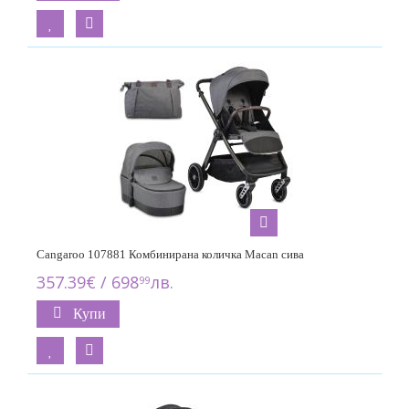
Cangaroo 107881 Комбинирана количка Macan сива
357.39€ / 698
лв.
99
Купи