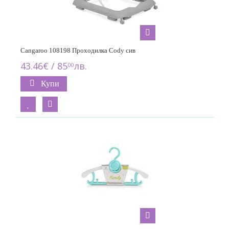
Cangaroo 108198 Проходилка Cody сив
43.46€ / 85
лв.
00
Купи