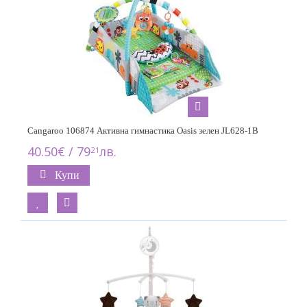
Cangaroo 106874 Активна гимнастика Oasis зелен JL628-1B
40.50€ / 79
лв.
21
Купи