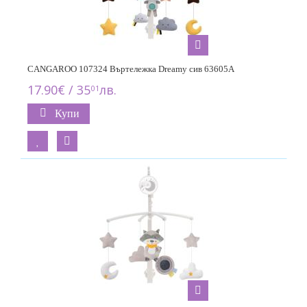
CANGAROO 107324 Въртележка Dreamy сив 63605A
17.90€ / 35
лв.
01
Купи