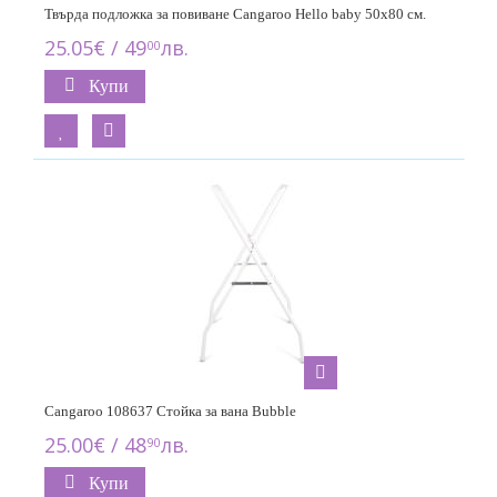
Твърда подложка за повиване Cangaroo Hello baby 50х80 см.
25.05€ / 49
лв.
00
Купи
Cangaroo 108637 Стойка за вана Bubble
25.00€ / 48
лв.
90
Купи