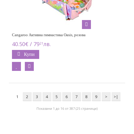
Cangaroo Активна гимнастика Oasis, розoва
40.50€ / 79
лв.
21
Купи
1
2
3
4
5
6
7
8
9
>
>|
Показани 1 до 16 от 387 (25 страници)