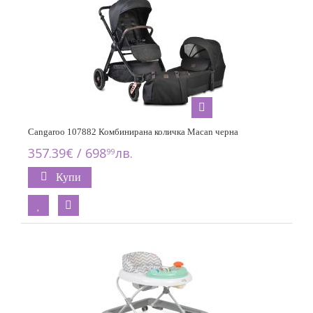
Cangaroo 107882 Комбинирана количка Macan черна
357.39€ / 698
лв.
99
Купи