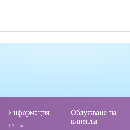
Информация
Облужване на
клиенти
За нас