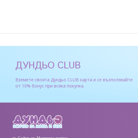
ДУНДЬО CLUB
Вземете своята Дундьо CLUB карта и се възползвайте
от 10% бонус при всяка покупка.
гр. София, кв. Малинова долина