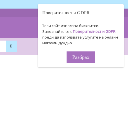
Поверителност и GDPR
0893 494 506
Информация
Този сайт използва бисквитки.
0895 450 154
за поръчки!
Запознайте се с
Поверителност и GDPR
преди да използвате услугите на онлайн
магазин Дундьо.
0
0
0
.
00
ЛВ.
Разбрах