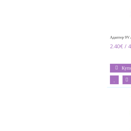
Адаптер 9V A
2.40€ / 4
Куп