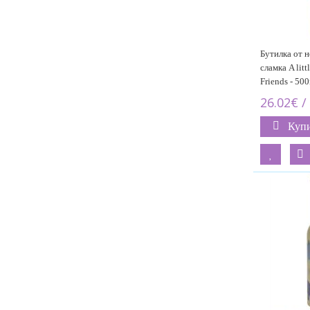
Бутилка от 
сламка A lit
Friends - 500
26.02€ /
Куп