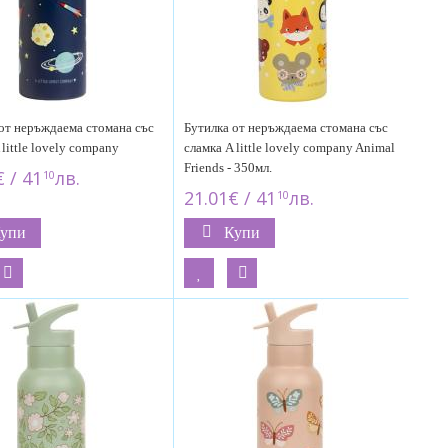
от неръждаема стомана със
Бутилка от неръждаема стомана със
 little lovely company
сламка A little lovely company Animal
Friends - 350мл.
 / 41
лв.
10
21.01€ / 41
лв.
10
упи
Купи