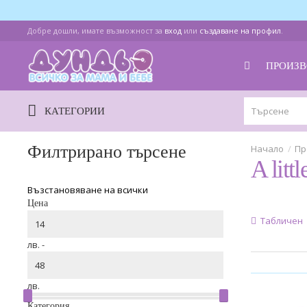
Добре дошли, имате възможност за
вход
или
създаване на профил
.
ПРОИЗВ
КАТЕГОРИИ
Филтрирано търсене
Пр
A litt
Възстановяване на всички
Цена
Табличен
лв. -
лв.
Категория