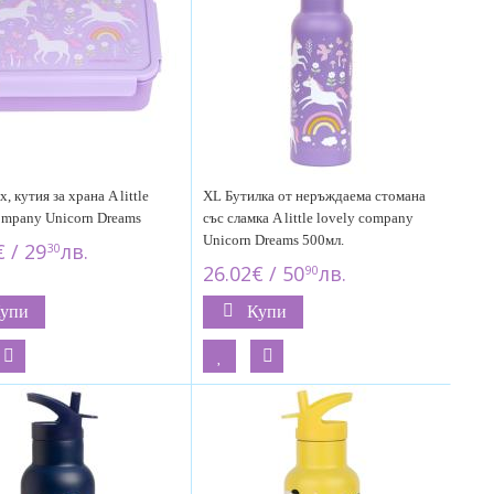
, кутия за храна A little
XL Бутилка от неръждаема стомана
ompany Unicorn Dreams
със сламка A little lovely company
Unicorn Dreams 500мл.
 / 29
лв.
30
26.02€ / 50
лв.
90
упи
Купи