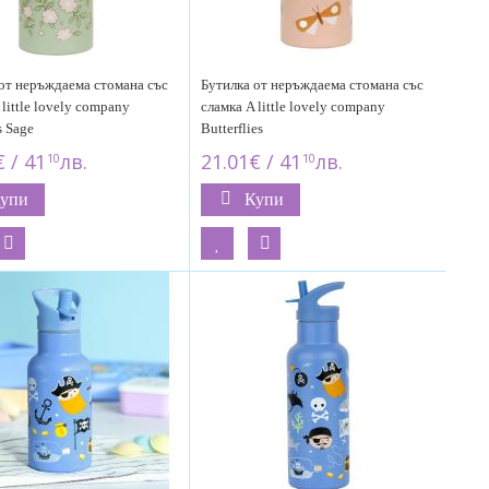
от неръждаема стомана със
Бутилка от неръждаема стомана със
 little lovely company
сламка A little lovely company
 Sage
Butterflies
 / 41
лв.
21.01€ / 41
лв.
10
10
упи
Купи