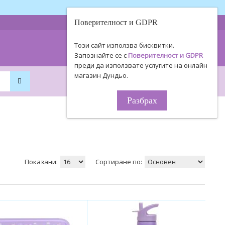
Поверителност и GDPR
0893 494 506
Информация
Този сайт използва бисквитки.
0895 450 154
за поръчки!
Запознайте се с
Поверителност и GDPR
преди да използвате услугите на онлайн
магазин Дундьо.
0
0
0.00€ / 0
.
00
ЛВ.
Разбрах
Показани:
Сортиране по: