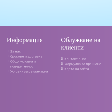
Информация
Облужване на
клиенти
За нас
Срокове и доставка
Контакт с нас
Oбщи условия и
Формуляр за връщане
поверителност
Карта на сайта
Условия за рекламация