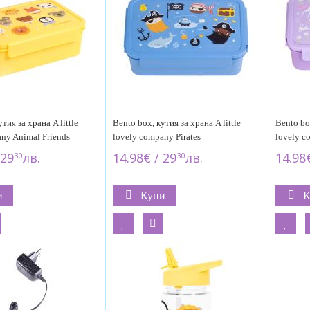
тия за храна A little
Bento box, кутия за храна A little
Bento box
ny Animal Friends
lovely company Pirates
lovely c
 29
лв.
14.98€ / 29
лв.
14.98€
30
30
и
Купи
К