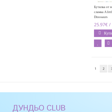
Бутилка от 
сламка A lit
Dinosaurs
25.97€ /
Куп
1
2
ДУНДЬО CLUB