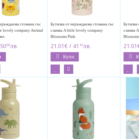
неръждаема стомана със
Бутилка от неръждаема стомана със
Бутилка 
tle lovely company Animal
сламка A little lovely company
сламка A
мл.
Blossoms Pink
Blossoms
 50
лв.
21.01€ / 41
лв.
21.01€
90
10
и
Купи
К