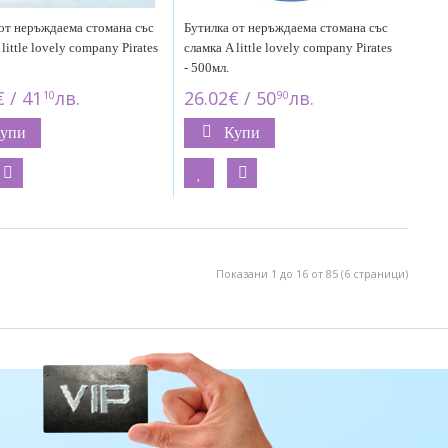
от неръждаема стомана със
Бутилка от неръждаема стомана със
little lovely company Pirates
сламка A little lovely company Pirates
- 500мл.
 / 41
лв.
26.02€ / 50
лв.
10
90
упи
Купи
Показани 1 до 16 от 85 (6 страници)