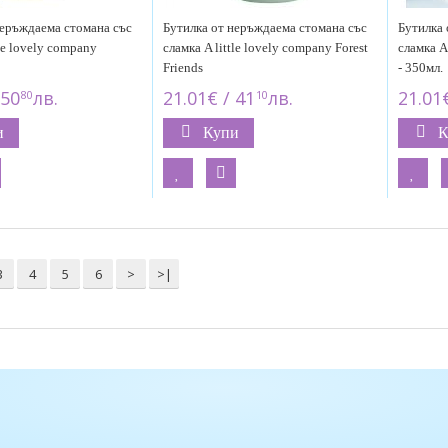
неръждаема стомана със
Бутилка от неръждаема стомана със
Бутилка 
tle lovely company
сламка A little lovely company Forest
сламка A 
Friends
- 350мл.
 50
лв.
21.01€ / 41
лв.
21.01€
80
10
и
Купи
К
3
4
5
6
>
>|