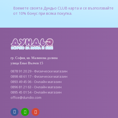
Вземете своята Дундьо CLUB карта и се възползвайте
от 10% бонус при всяка покупка.
гр. София, кв. Малинова долина
улица Еньо Вълчев 15
0878 91 20 29 - Физически магазин
0898 48 61 17 - Физически магазин
0893 49 45 06 - Онлайн магазин
0896 81 21 63 - Онлайн магазин
0895 45 01 54 - Онлайн магазин
office
@
dundio
.
com