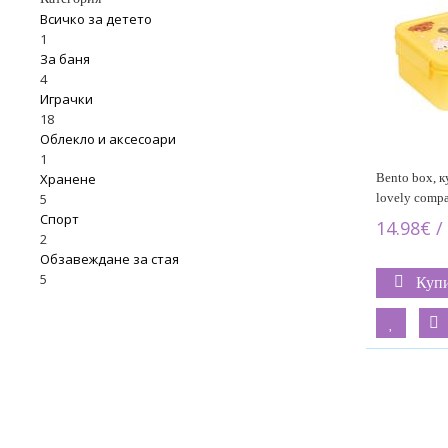
Всичко за детето
1
За баня
4
Играчки
18
Облекло и аксесоари
1
Bento box, ку
Хранене
lovely compa
5
Спорт
14.98€ /
2
Обзавеждане за стая
5
Куп