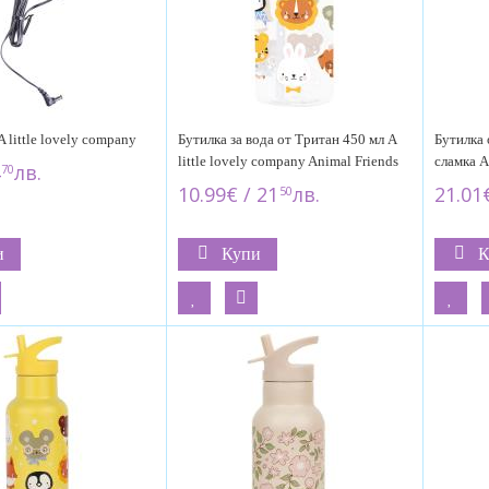
 little lovely company
Бутилка за вода от Тритан 450 мл A
Бутилка 
little lovely company Animal Friends
сламка A
лв.
70
10.99€ / 21
лв.
21.01€
50
и
Купи
К