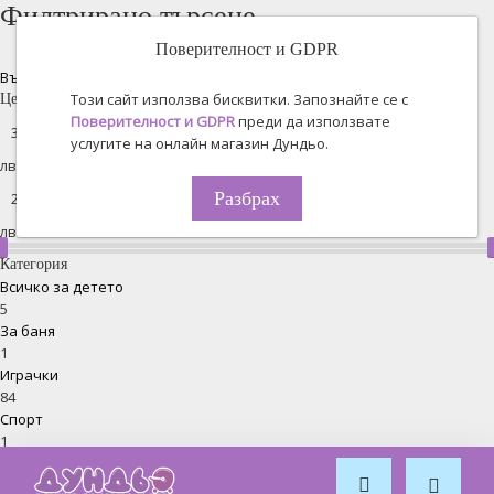
Филтрирано търсене
Поверителност и GDPR
Възстановяване на всички
Този сайт използва бисквитки. Запознайте се с
Цена
Поверителност и GDPR
преди да използвате
услугите на онлайн магазин Дундьо.
лв. -
Разбрах
лв.
Категория
Всичко за детето
5
За баня
1
Играчки
84
Спорт
1
Обзавеждане за стая
2