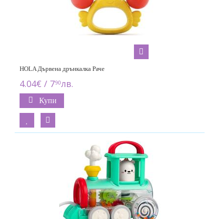
HOLA Дървена дрънкалка Раче
4.04€ / 7
лв.
90
Купи