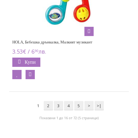
HOLA, Бебешка дрънкалка, Малкият музикант
3.53€ / 6
лв.
90
Купи
1
2
3
4
5
>
>|
Показани 1 до 16 от 72 (5 страници)