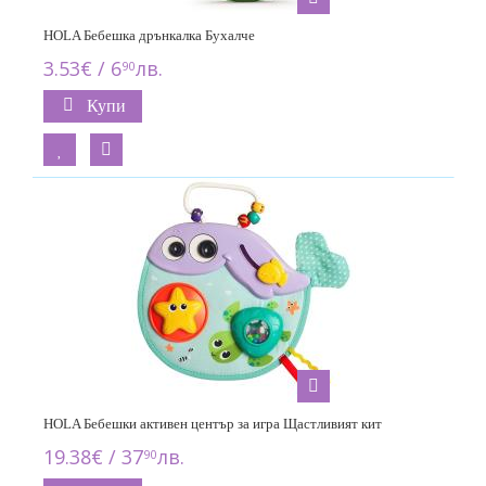
HOLA Бебешка дрънкалка Бухалче
3.53€ / 6
лв.
90
Купи
HOLA Бебешки активен център за игра Щастливият кит
19.38€ / 37
лв.
90