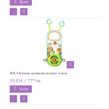
Купи
HOLA Бебешко музикално воланче за кола
39.83€ / 77
лв.
90
Купи