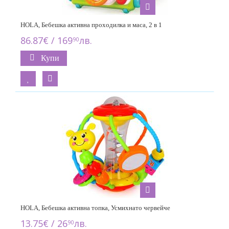
HOLA, Бебешка активна проходилка и маса, 2 в 1
86.87€ / 169
лв.
90
Купи
HOLA, Бебешка активна топка, Усмихнато червейче
13.75€ / 26
лв.
90