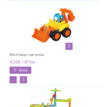
HOLA, Багер с две гребла
4.55€ / 8
лв.
90
Купи