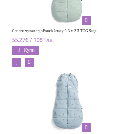
Спален чувал ergoPouch Jersey 0-3 м 2.5 TOG Sage
55.27€ / 108
лв.
10
Купи