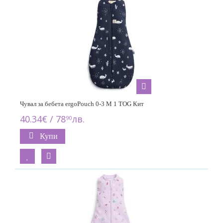
Чувал за бебета ergoPouch 0-3 M 1 TOG Кит
40.34€ / 78
лв.
90
Купи