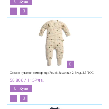
Купи
Спално чувалче-ромпер ergoPouch Savannah 2-3год. 2.5 TOG
58.80€ / 115
лв.
00
Купи