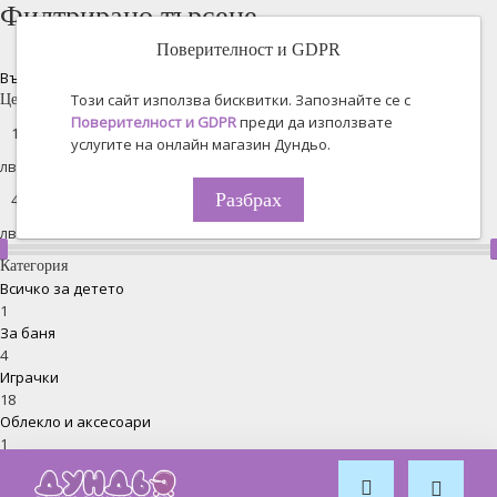
Филтрирано търсене
Поверителност и GDPR
Възстановяване на всички
Този сайт използва бисквитки. Запознайте се с
Цена
Поверителност и GDPR
преди да използвате
услугите на онлайн магазин Дундьо.
лв. -
Разбрах
лв.
Категория
Всичко за детето
1
За баня
4
Играчки
18
Облекло и аксесоари
1
Хранене
5