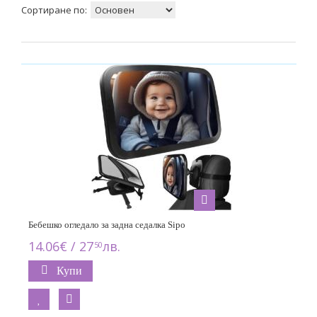
Сортиране по:
Бебешко огледало за задна седалка Sipo
14.06€ / 27
лв.
50
Купи