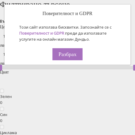
Филтрирано търсене
Поверителност и GDPR
Възстановяване на всички
Този сайт използва бисквитки. Запознайте се с
Цена
Поверителност и GDPR
преди да използвате
услугите на онлайн магазин Дундьо.
лв. -
Разбрах
лв.
Цвят
Зелен
0
Син
0
Циклама