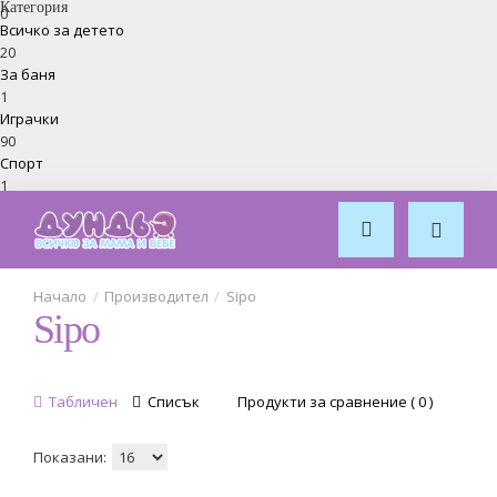
Категория
0
Всичко за детето
20
За баня
1
Играчки
90
Спорт
1
Обзавеждане за стая
7
Производител
Sipo
Sipo
Табличен
Списък
Продукти за сравнение ( 0 )
Показани: