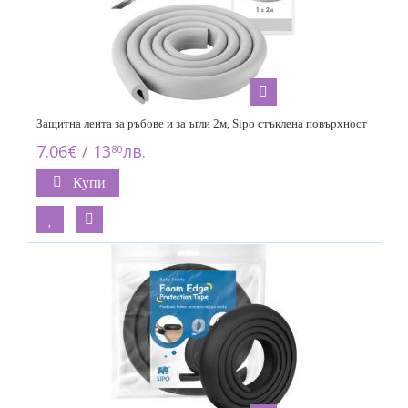
Защитна лента за ръбове и за ъгли 2м, Sipo стъклена повърхност
7.06€ / 13
лв.
80
Купи