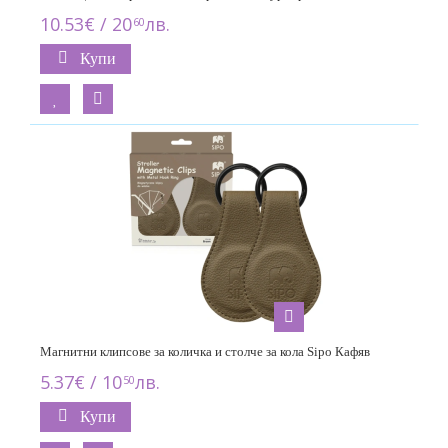
10.53€ / 20
лв.
60
Купи
Магнитни клипсове за количка и столче за кола Sipo Кафяв
5.37€ / 10
лв.
50
Купи