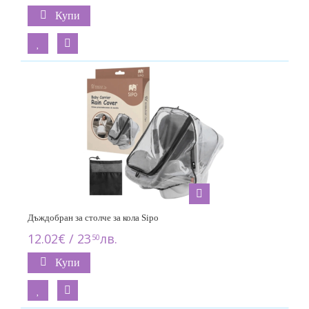
Купи
Дъждобран за столче за кола Sipo
12.02€ / 23
лв.
50
Купи