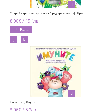
Открий скритите картинки - Сред тревите СофтПрес
8.00€ / 15
лв.
65
Купи
СофтПрес, Имуните
3.06€ / 5
лв.
99