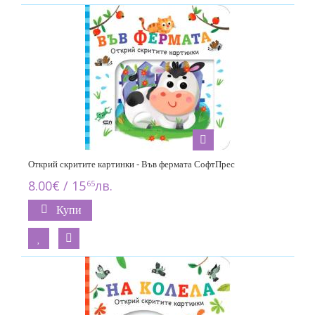
Открий скритите картинки - Във фермата СофтПрес
8.00€ / 15
лв.
65
Купи