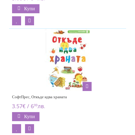
Купи
СофтПрес, Откъде идва храната
3.57€ / 6
лв.
99
Купи