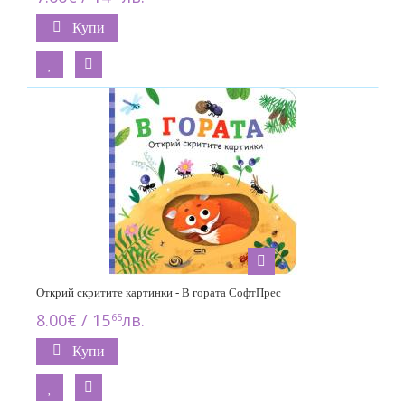
Купи
Открий скритите картинки - В гората СофтПрес
8.00€ / 15
лв.
65
Купи