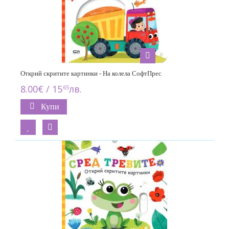
Открий скритите картинки - На колела СофтПрес
8.00€ / 15
лв.
65
Купи