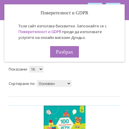
Поверителност и GDPR
Този сайт използва бисквитки. Запознайте се с
Производител
СофтПрес
Поверителност и GDPR
преди да използвате
СофтПрес
услугите на онлайн магазин Дундьо.
Разбрах
Табличен
Списък
Продукти за сравнение ( 0 )
Показани:
Сортиране по: