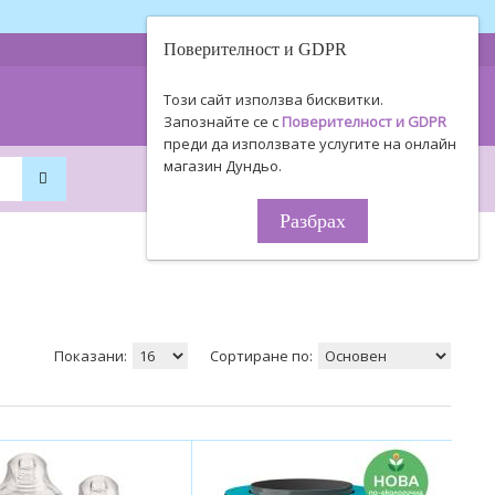
Поверителност и GDPR
0893 494 506
Информация
Този сайт използва бисквитки.
0895 450 154
за поръчки!
Запознайте се с
Поверителност и GDPR
преди да използвате услугите на онлайн
магазин Дундьо.
0
0
0.00€ / 0
.
00
ЛВ.
Разбрах
Показани:
Сортиране по: