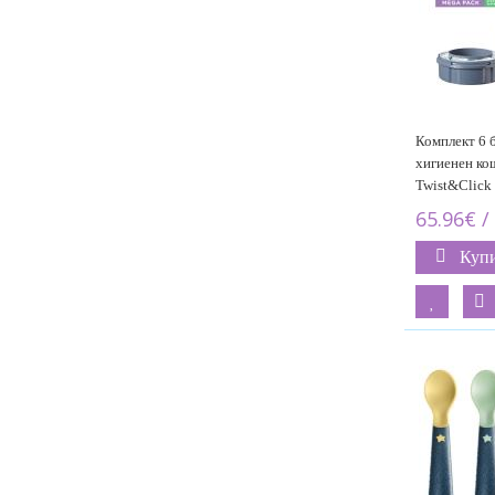
Комплект 6 б
хигиенен ко
Twist&Click
65.96€ /
Куп