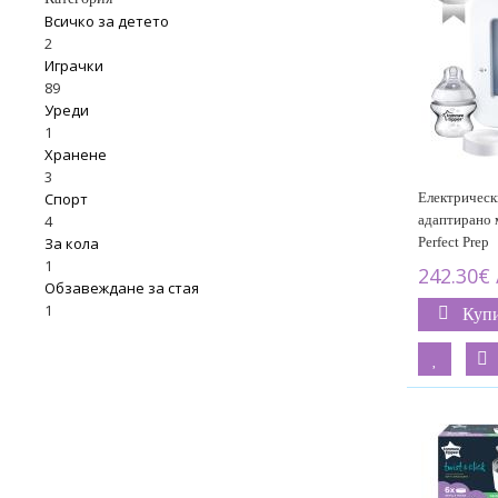
Всичко за детето
2
Играчки
89
Уреди
1
Хранене
3
Електрическ
Спорт
адаптирано 
4
Perfect Prep
За кола
1
242.30€ 
Обзавеждане за стая
1
Куп