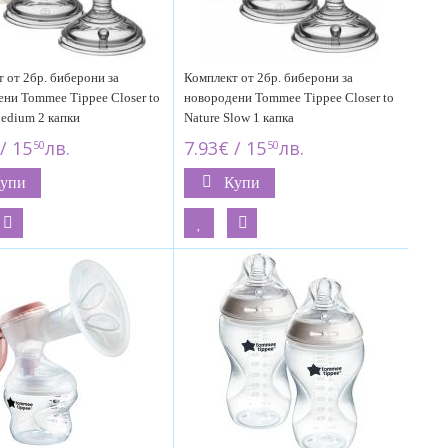
 от 2бр. биберони за
Комплект от 2бр. биберони за
ни Tommee Tippee Closer to
новородени Tommee Tippee Closer to
edium 2 капки
Nature Slow 1 капка
/ 15
лв.
7.93€ / 15
лв.
50
50
упи
Купи