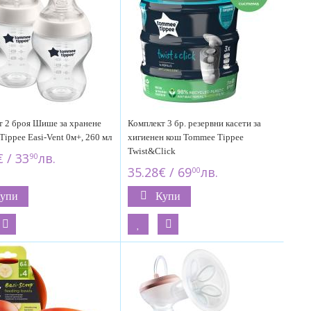
т 2 броя Шише за хранене
Комплект 3 бр. резервни касети за
ippee Easi-Vent 0м+, 260 мл
хигиенен кош Tommee Tippee
Twist&Click
 / 33
лв.
90
35.28€ / 69
лв.
00
упи
Купи