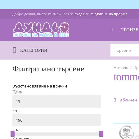
Добре дошли, имате възможност за
вход
или
създаване на профил
.
ПРОИЗВ
КАТЕГОРИИ
Филтрирано търсене
Пр
tomme
Възстановяване на всички
Цена
Табличен
лв. -
лв.
Категория