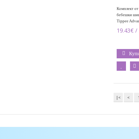
Комплект от
бебешки шиш
Tippee Advan
19.43€ /
Куп
|<
<