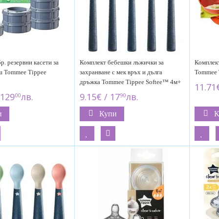
р. резервни касети за
Комплект бебешки лъжички за
Комплект
ш Tommee Tippee
захранване с мек връх и дълга
Tommee 
дръжка Tommee Tippee Softee™ 4м+
11.71€
 129
лв.
9.15€ / 17
лв.
00
90
и
Купи
К