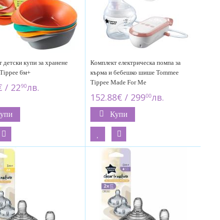
 детски купи за хранене
Комплект електрическа помпа за
Tippee 6м+
кърма и бебешко шише Tommee
Tippee Made For Me
 / 22
лв.
90
152.88€ / 299
лв.
00
упи
Купи