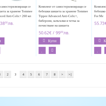
 самостерилизиращи се
Комплект от самостерилизиращи се
Комплект
ета за хранене Tommee
бебешки шишета за хранене Tommee
бебешко
ced Anti-Colic+ 260 мл
Tippee Advanced Anti-Colic+,
For Me
биберони, залъгалки и четка за
 38
лв.
55.73
00
почистване на шишета
50.62€ / 99
лв.
00
и
Купи
К
1
2
3
4
5
6
7
8
>
>|