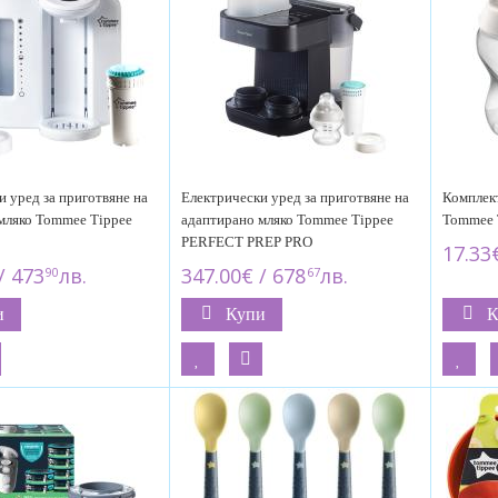
и уред за приготвяне на
Електрически уред за приготвяне на
Комплек
мляко Tommee Tippee
адаптирано мляко Tommee Tippee
Tommee T
PERFECT PREP PRO
17.33€
/ 473
лв.
347.00€ / 678
лв.
90
67
и
Купи
К