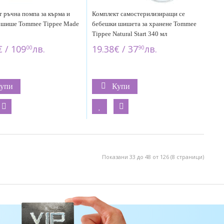
 ръчна помпа за кърма и
Комплект самостерилизиращи се
 шише Tommee Tippee Made
бебешки шишета за хранене Tommee
Tippee Natural Start 340 мл
€ / 109
лв.
19.38€ / 37
лв.
00
90
упи
Купи
Показани 33 до 48 от 126 (8 страници)