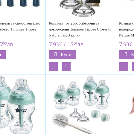
жички за самостоятелно
Комплект от 2бр. биберони за
Комплект
бебето Tommee Tippee
новородени Tommee Tippee Closer to
новороде
+
Nature Fast 3 капки
Nature M
17
лв.
7.93€ / 15
лв.
7.93€ 
90
50
и
Купи
К