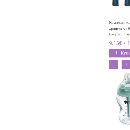
Комплект лъ
хранене от 
EasyGrip 6м
9.15€ / 
Куп