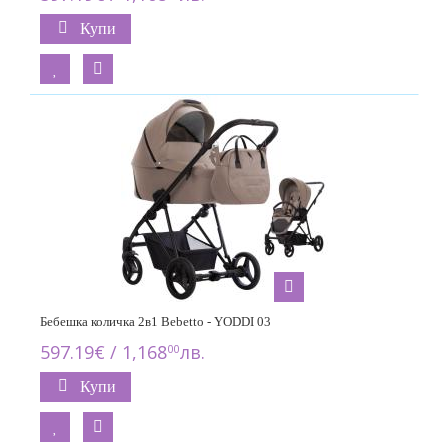
Купи
Бебешка количка 2в1 Bebetto - YODDI 03
597.19€ / 1,168
лв.
00
Купи