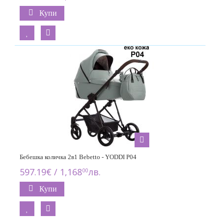
Купи
Бебешка количка 2в1 Bebetto - YODDI P04
597.19€ / 1,168
лв.
00
Купи