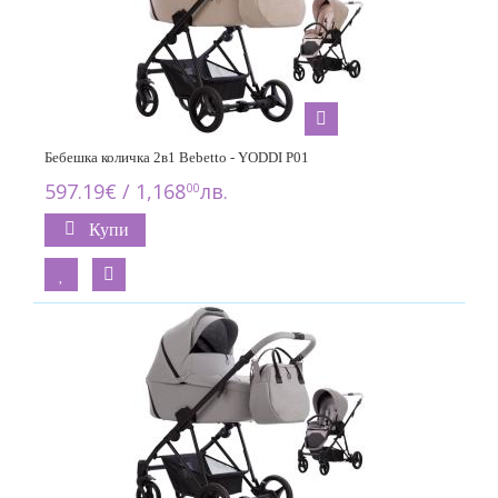
Бебешка количка 2в1 Bebetto - YODDI P01
597.19€ / 1,168
лв.
00
Купи