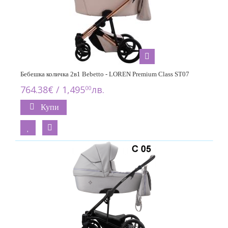
Бебешка количка 2в1 Bebetto - LOREN Premium Class ST07
764.38€ / 1,495
лв.
00
Купи