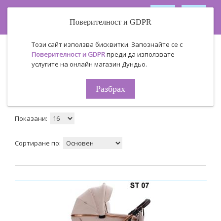
Поверителност и GDPR
Този сайт използва бисквитки. Запознайте се с
Производител
Bebetto
Поверителност и GDPR
преди да използвате
Bebetto
услугите на онлайн магазин Дундьо.
Разбрах
Табличен
Списък
Продукти за сравнение ( 0 )
Показани:
Сортиране по: