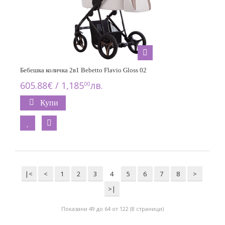
Бебешка количка 2в1 Bebetto Flavio Gloss 02
605.88€ / 1,185
лв.
00
Купи
|<
<
1
2
3
4
5
6
7
8
>
>|
Показани 49 до 64 от 122 (8 страници)