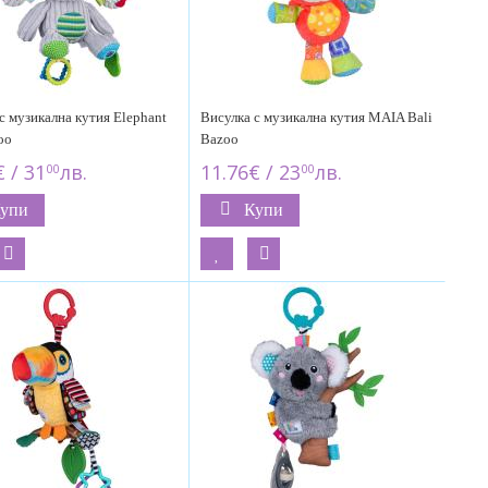
с музикална кутия Elephant
Висулка с музикална кутия MAIA Bali
oo
Bazoo
 / 31
лв.
11.76€ / 23
лв.
00
00
упи
Купи