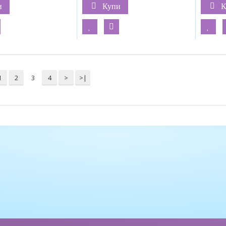
и
Купи
К
1
2
3
4
>
>|