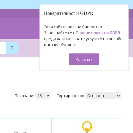
Поверителност и GDPR
0893 494 506
Информация
Този сайт използва бисквитки.
0895 450 154
за поръчки!
Запознайте се с
Поверителност и GDPR
преди да използвате услугите на онлайн
магазин Дундьо.
0
0
0.00€ / 0
.
00
ЛВ.
Разбрах
Показани:
Сортиране по: