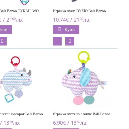
 Bali Bazoo ТУКАН IWO
Играчка коала DYZIO Bali Bazoo
 / 21
лв.
10.74€ / 21
лв.
00
00
упи
Купи
плетен носорог Bali Bazoo
Играчка плетено слонче Bali Bazoo
/ 13
лв.
6.90€ / 13
лв.
50
50