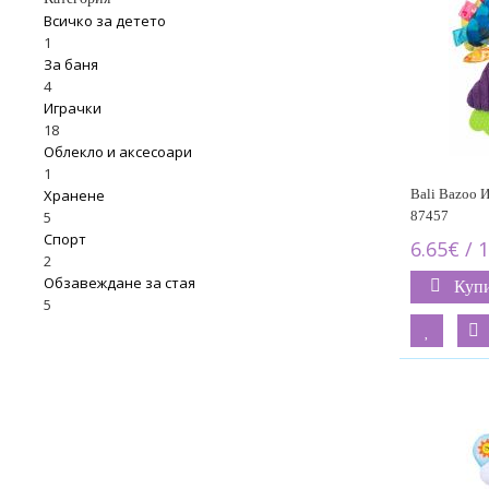
Всичко за детето
1
За баня
4
Играчки
18
Облекло и аксесоари
1
Bali Bazoo И
Хранене
87457
5
Спорт
6.65€ / 
2
Обзавеждане за стая
Куп
5