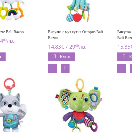
аче Bali Bazoo
Висулка с муз.кутия Octopus Bali
Висулка 
Bazoo
Bali Baz
14
лв.
00
14.83€ / 29
лв.
15.85€
00
и
Купи
К