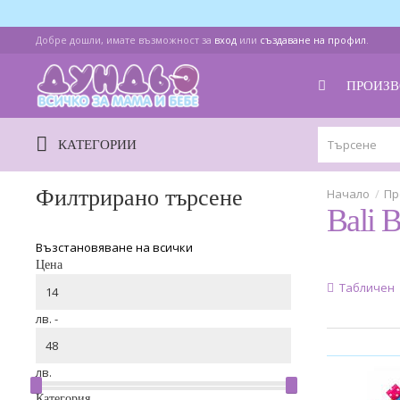
Добре дошли, имате възможност за
вход
или
създаване на профил
.
ПРОИЗВ
КАТЕГОРИИ
Филтрирано търсене
Пр
Bali 
Възстановяване на всички
Цена
Табличен
лв. -
лв.
Категория