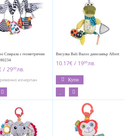
oo Спирала с геометрични
Висулка Bali Bazoo динозавър Albert
 80234
10.17€ / 19
лв.
89
 / 29
лв.
00
ременно изчерпан
Купи