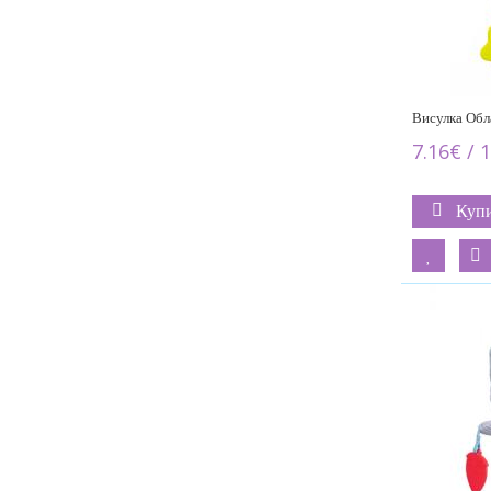
Висулка Обл
7.16€ / 
Куп