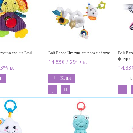
грачка слонче Emil -
Bali Bazoo Играчка спирала с облаче
Bali Baz
фигури -
14.83€ / 29
лв.
00
13
лв.
14.83€
00
и
Купи
В