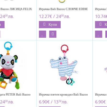
li Bazoo ЛИСИЦА FELIX
Играчка Bali Bazoo СЛОНЧЕ EDDIE
Играчка
 24
лв.
12.27€ / 24
лв.
10.74€
00
00
и
Купи
К
дата PETER Bali Bazoo
Играчка плетен крокодил Bali Bazoo
Играчка 
 24
лв.
6.90€ / 13
лв.
6.90€ 
00
50