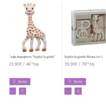
e"
Sophie-la-giraffe Малък сет 1
Sophie-la-giraffe Софи жира
меламинов сет за хранене "K
39.90€ / 78
лв.
04
29.90€ / 58
лв.
48
Купи
Купи