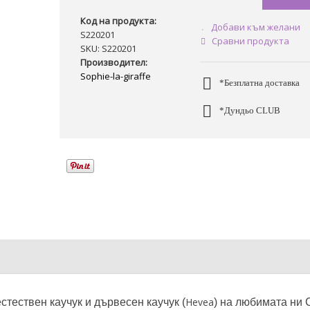
Код на продукта:
Добави към желани
S220201
Сравни продукта
SKU: S220201
Производител:
Sophie-la-giraffe
*Безплатна доставка
*Дундьо CLUB
Hevea
стествен каучук и дървесен каучук (
) на любимата ни 