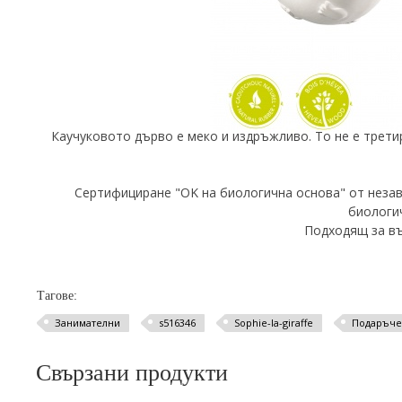
Каучуковото дърво е меко и издръжливо. То не е трети
Сертифициране
"OK на биологична основа" от нез
биологи
Подходящ за въ
Тагове:
Занимателни
s516346
Sophie-la-giraffe
Подаръче
Свързани продукти