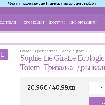
*Безплатна доставка до физическия ни магазин в гр.София
ОДИТЕЛИ
ПРОМОЦИИ
ШОУРУМ
ИНФОРМАЦИЯ
Производител
Sophie-la-giraffe
Sophie the Giraffe Ecologic
Totem- Гризалка- дрънкал
20.96€ / 40
.
99
лв.
К