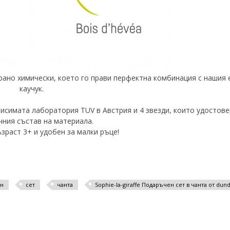
рано химически, което го прави перфектна комбинация с нашия 
каучук.
ависимата лаборатория
TUV
в Австрия и 4 звезди, които удостов
чния състав на материала.
зраст 3+ и удобен за малки ръце!
н
сет
чанта
Sophie-la-giraffe Подаръчен сет в чанта от dun