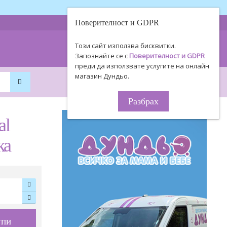
Поверителност и GDPR
0893 494 506
Информация
Този сайт използва бисквитки.
0895 450 154
за поръчки!
Запознайте се с
Поверителност и GDPR
преди да използвате услугите на онлайн
магазин Дундьо.
0
0
0.00€ / 0
.
00
ЛВ.
Разбрах
al
ка
упи