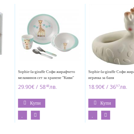
фчето
Sophie-la-giraffe Софи жирафчето-
Sophie-la-giraffe гъвкава
иви"
играчка за баня
вариант
18.90€ / 36
лв.
14.90€ / 29
лв.
97
14
Купи
Купи