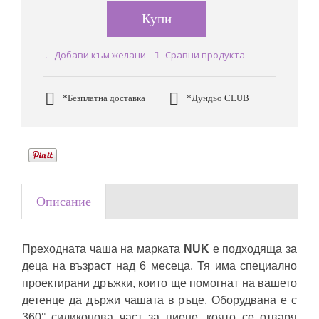
Купи
Добави към желани
Сравни продукта
*Безплатна доставка
*Дундьо CLUB
Описание
Преходната чаша на марката
NUK
е подходяща за
деца на възраст над 6 месеца. Тя има специално
проектирани дръжки, които ще помогнат на вашето
детенце да държи чашата в ръце. Оборудвана е с
360° силиконова част за пиене, която се отваря