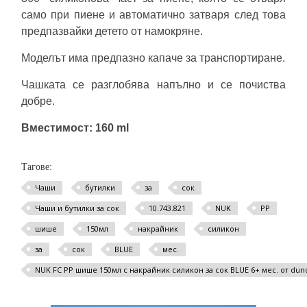
само при пиене и автоматично затваря след това
предпазвайки детето от намокряне.
Моделът има предпазно капаче за транспортиране.
Чашката се разглобява напълно и се почиства
добре.
Вместимост: 160 ml
Тагове:
Чаши
бутилки
за
сок
Чаши и бутилки за сок
10.743.821
NUK
РР
шише
150мл
накрайник
силикон
за
сок
BLUE
мес.
NUK FC РР шише 150мл с накрайник силикон за сок BLUE 6+ мес. от dun