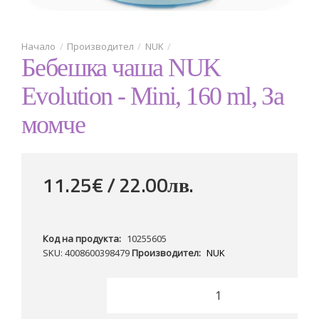
Производител
NUK
Бебешка чаша NUK
Evolution - Mini, 160 ml, За
момче
11.25€ / 22
.
00
лв.
Код на продукта:
10255605
SKU: 4008600398479
Производител:
NUK