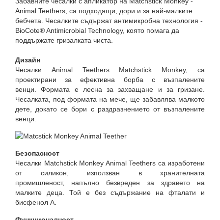
Забавните чесалки с апликатор на Matchstick Monkey -
Animal Teethers, са подходящи, дори и за най-малките
бебчета. Чесалките съдържат антимикробна технология -
BioCote® Antimicrobial Technology, която помага да
поддържате гризалката чиста.
Дизайн
Чесалки Animal Teethers Matchstick Monkey, са
проектирани за ефективна борба с възпалените
венци. Формата е лесна за захващане и за гризане.
Чесалката, под формата на мече, ще забавлява малкото
дете, докато се бори с раздразнението от възпалените
венци.
Безопасност
Чесалки Matchstick Monkey Animal Teethers са изработени
от силикон, използван в хранителната
промишленост, напълно безвреден за здравето на
малките деца. Той е без съдържание на фталати и
бисфенол А.
Функционалност