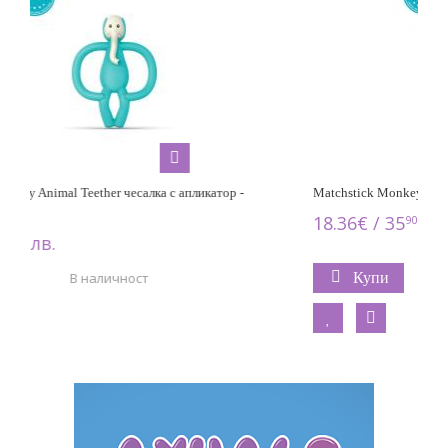
Matchstick Monkey Monkey Teether чесалка с апликатор - Green
Mat
18.36€ / 35
лв.
18
90
Купи