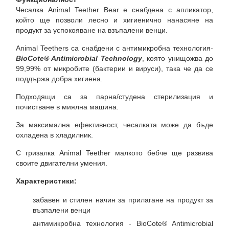
Чесалка Animal Teether Bear е снабдена с апликатор,
който ще позволи лесно и хигиенично нанасяне на
продукт за успокояване на взъпалени венци.
Animal Teethers са снабдени с антимикробна технология-
BioCote® Antimicrobial Technology
, която унищожва до
99,99% от микробите (бактерии и вируси), така че да се
поддържа добра хигиена.
Подходящи са за парна/студена стерилизация и
почистване в миялна машина.
За максимална ефективност, чесалката може да бъде
охладена в хладилник.
С гризалка Animal Teether малкото бебче ще развива
своите двигателни умения.
Характеристики:
забавен и стилен начин за прилагане на продукт за
възпалени венци
антимикробна технология - BioCote® Antimicrobial