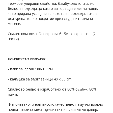
терморегулиращи свойства, бамбуковото спално
бельо е подходящо както за горещите летни нощи,
като придава усещане за лекота и прохлада, така и
осигурява топло покритие през студените зимни
месеци.
Спален комплект Detexpol за бебешко креватче (2
части)
Комплектът включва:
- плик за юрган 100-135см
- калъфка за възглавници 40 x 60 cm
Спалното бельо е изработено от
50% бамбук, 50%
.
памук
Използваното най-висококачествено памучно влакно
прави тъканта мека, деликатна и приятна на допир.