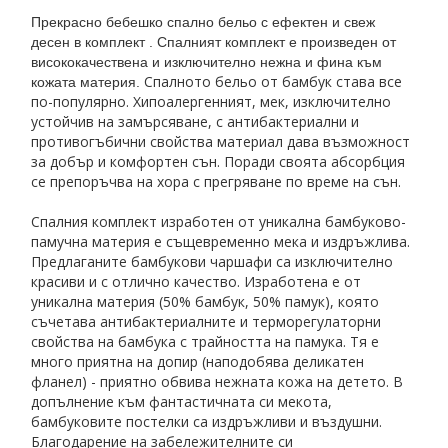
Прекрасно бебешко спално бельо с ефектен и свеж
десен в комплект . Спалният комплект е произведен от
висококачествена и изключително нежна и фина към
Спалното бельо от бамбук става все
кожата материя.
по-популярно. Хипоалергенният, мек, изключително
устойчив на замърсяване, с антибактериални и
противогъбични свойства материал дава възможност
за добър и комфортен сън. Поради своята абсорбция
се препоръчва на хора с прегряване по време на сън.
Спалния комплект изработен от уникална бамбуково-
памучна материя е същевременно мека и издръжлива.
Предлаганите бамбукови чаршафи са изключително
красиви и с отлично качество. Изработена е от
уникална материя (50% бамбук, 50% памук), която
съчетава антибактериалните и терморегулаторни
свойства на бамбука с трайността на памука. Тя е
много приятна на допир (наподобява деликатен
фланел) - приятно обвива нежната кожа на детето. В
допълнение към фантастичната си мекота,
бамбуковите постелки са издръжливи и въздушни.
Благодарение на забележителните си