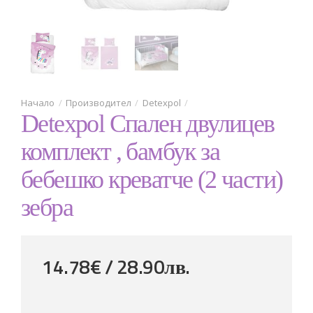
Производител
Detexpol
Detexpol Спален двулицев
комплект , бамбук за
бебешко креватче (2 части)
зебра
14.78€ / 28
.
90
лв.