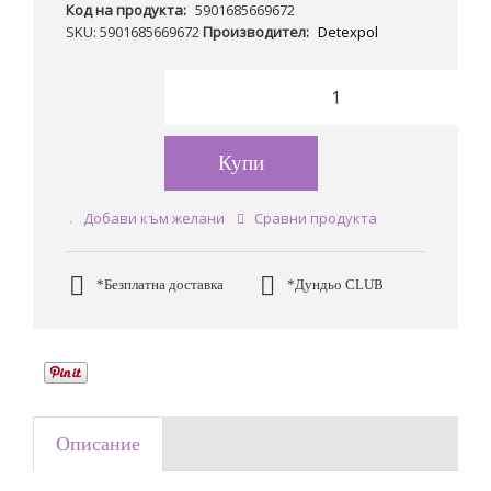
Код на продукта:
5901685669672
SKU: 5901685669672
Производител:
Detexpol
Купи
Добави към желани
Сравни продукта
*Безплатна доставка
*Дундьо CLUB
Описание