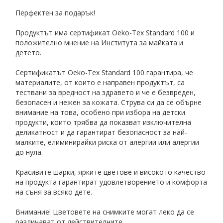
Перфектен за подарък!
Продуктът има сертификат Oeko-Tex Standard 100 и
положително мнение на Института за майката и
детето.
Сертификатът Oeko-Tex Standard 100 гарантира, че
материалите, от които е направен продуктът, са
тествани за вредност на здравето и че е безвреден,
безопасен и нежен за кожата. Струва си да се обърне
внимание на това, особено при избора на детски
продукти, които трябва да показват изключителна
деликатност и да гарантират безопасност за най-
малките, елиминирайки риска от алергии или алергии
до нула.
Красивите шарки, ярките цветове и високото качество
на продукта гарантират удовлетворението и комфорта
на съня за всяко дете.
Внимание! Цветовете на снимките могат леко да се
различават от действителните.