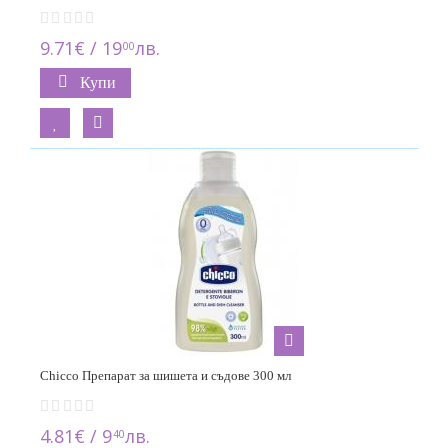
9.71€ / 19
лв.
00
Купи
Chicco Препарат за шишета и съдове 300 мл
4.81€ / 9
лв.
40