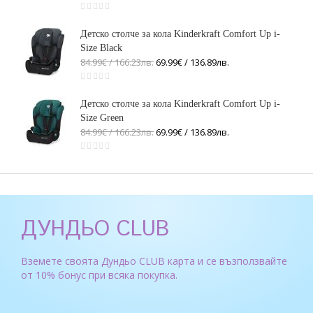
Детско столче за кола Kinderkraft Comfort Up i-
Size Black
84.99€ / 166
.
23
лв.
69.99€ / 136
.
89
лв.
Детско столче за кола Kinderkraft Comfort Up i-
Size Green
84.99€ / 166
.
23
лв.
69.99€ / 136
.
89
лв.
ДУНДЬО CLUB
Вземете своята Дундьо CLUB карта и се възползвайте
от 10% бонус при всяка покупка.