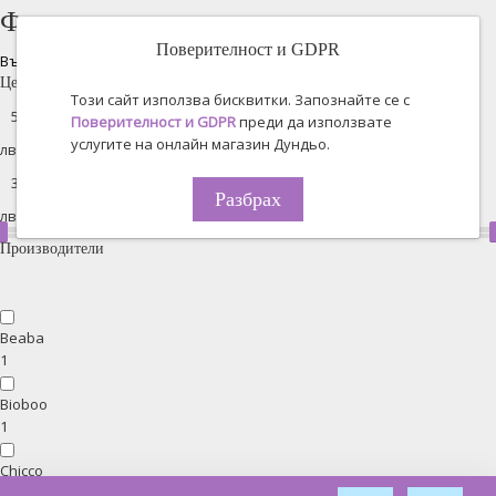
Филтрирано търсене
Поверителност и GDPR
Възстановяване на всички
Цена
Този сайт използва бисквитки. Запознайте се с
Поверителност и GDPR
преди да използвате
услугите на онлайн магазин Дундьо.
лв. -
Разбрах
лв.
Производители
Beaba
1
Bioboo
1
Chicco
7