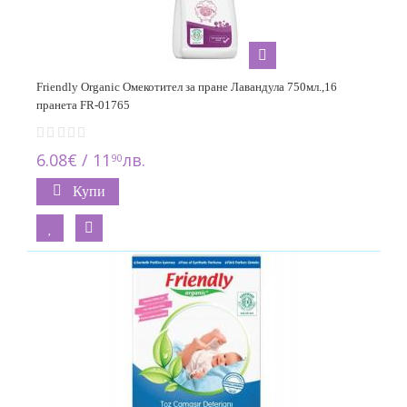
Friendly Organic Омекотител за пране Лавандула 750мл.,16
пранета FR-01765
6.08€ / 11
лв.
90
Купи