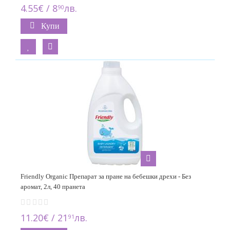
4.55€ / 8
лв.
90
Купи
Friendly Organic Препарат за пране на бебешки дрехи - Без
аромат, 2л, 40 пранета
11.20€ / 21
лв.
91