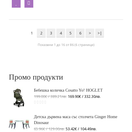
1
2
3
4
5
6
>
>|
Показани 1 до 16 от 86 (6 страници)
Промо продукти
Бебешка количка Cosatto Yo! HOGLET
199.00€ / 389
.
21
лв.
169.90€ / 332
.
30
лв.
Детска дървена маса със столчета Ginger Home
Dinosaur
65.96€ / 129
.
00
лв.
53.42€ / 104
.
49
лв.