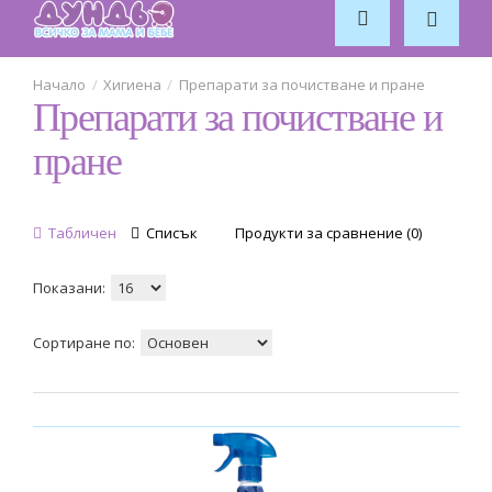
Friendly Organic
26
Хигиена
Препарати за почистване и пране
Препарати за почистване и
Frosch
5
пране
Mommy Care
3
Табличен
Списък
Продукти за сравнение (0)
NUK
2
Показани:
Sano
26
Сортиране по:
Wooden Spoon
1
бебо
13