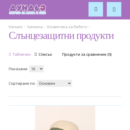
2
Wooden Spoon
2
Хигиена
Козметика за бебето
Слънцезащитни продукти
Woopies
1
бебо
Табличен
Списък
Продукти за сравнение (0)
6
Галафарма
Показани:
2
Сортиране по:
Здраве
4