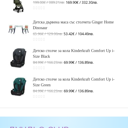
199.00€ / 389
.
21
лв.
169.90€ / 332
.
30
лв.
Детска дървена маса със столчета Ginger Home
Dinosaur
65.96€ / 129
.
00
лв.
53.42€ / 104
.
49
лв.
Детско столче за кола Kinderkraft Comfort Up i-
Size Black
84.99€ / 166
.
23
лв.
69.99€ / 136
.
89
лв.
Детско столче за кола Kinderkraft Comfort Up i-
Size Green
84.99€ / 166
.
23
лв.
69.99€ / 136
.
89
лв.