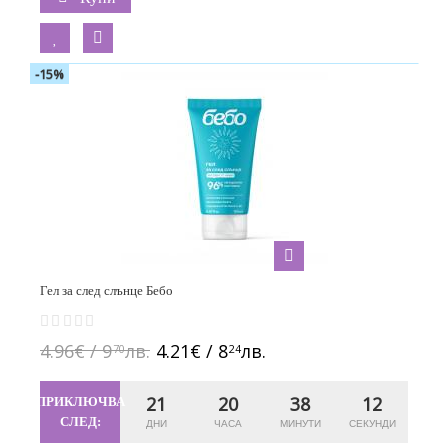
-15%
Гел за след слънце Бебо
4.96€ / 9
лв.
4.21€ / 8
лв.
70
24
21
20
38
11
ПРИКЛЮЧВА
СЛЕД: