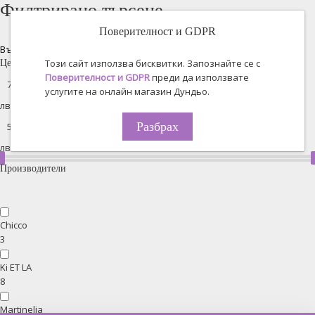
Филтрирано търсене
Поверителност и GDPR
Възстановяване на всички
Този сайт използва бисквитки. Запознайте се с
Цена
Поверителност и GDPR
преди да използвате
услугите на онлайн магазин Дундьо.
лв. -
Разбрах
лв.
Производители
Chicco
3
Ki ET LA
8
Martinelia