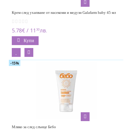
Крем след ухапване от насекоми и медузи Galafarm baby 45 мл
5.78€ / 11
лв.
30
Купи
-15%
Мляко за след слънце Бебо