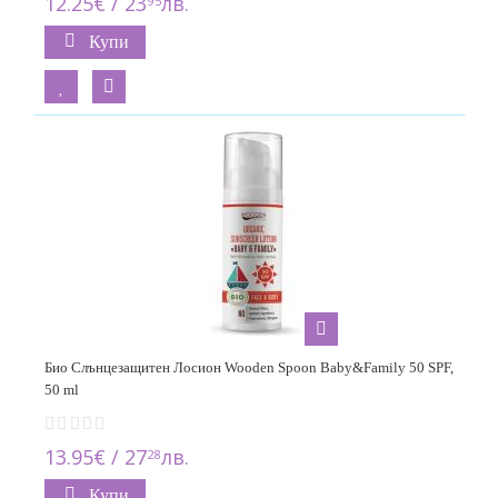
12.25€ / 23
лв.
95
Купи
Био Слънцезащитен Лосион Wooden Spoon Baby&Family 50 SPF,
50 ml
13.95€ / 27
лв.
28
Купи