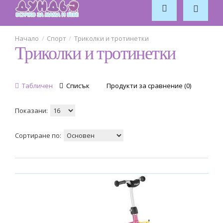
Byox
47
Спорт
Триколки и тротинетки
Триколки и тротинетки
Caretero
14
Chillafish
Табличен
Списък
Продукти за сравнение (0)
10
Chipolino
Показани:
47
Сортиране по:
D'Arpeje
1
DOONA
21
GLOBBER
131