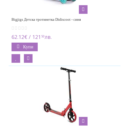
27
Momi
4
Bigjigs Детска тротинетка Didiscoot - синя
Moni
12
62.12€ / 121
лв.
50
Pilsan
Купи
4
Puky
43
Scoot & Ride
33
Seven
3
smarTrike
2