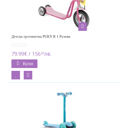
KIKKA BOO
7
KinderKraft
34
Lamborghini
Детска тротинетка PUKY R 1 Розова
4
79.99€ / 156
лв.
45
Little Dutch
5
Купи
Lorelli
84
Maserati
3
Mesuca
1
Micro