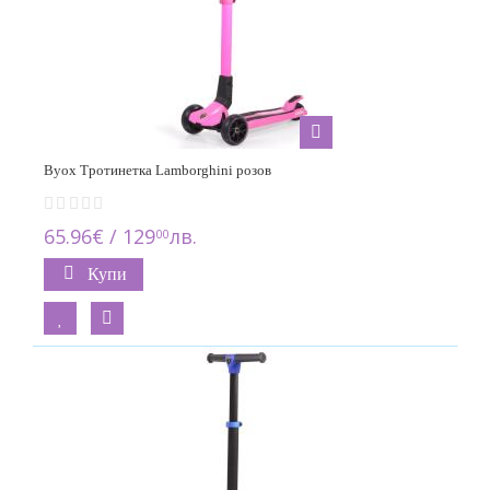
Byox Тротинетка Lamborghini розов
65.96€ / 129
лв.
00
Купи