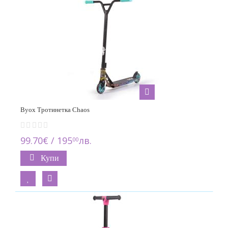
Byox Тротинетка Chaos
99.70€ / 195
лв.
00
Купи