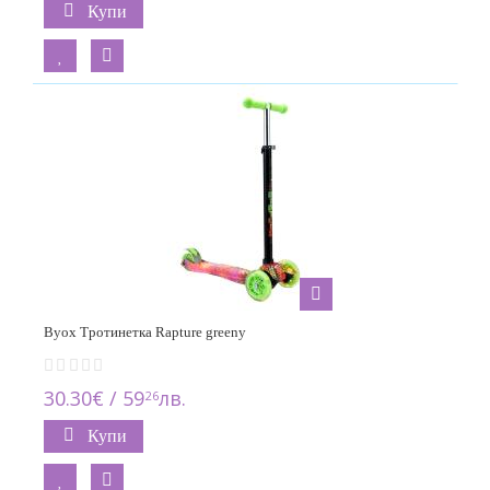
Купи
Byox Тротинетка Rapture greeny
30.30€ / 59
лв.
26
Купи