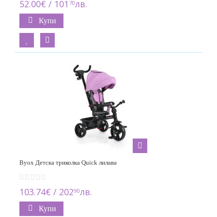
52.00€ / 101
лв.
70
Купи
Byox Детска триколка Quick лилава
103.74€ / 202
лв.
90
Купи