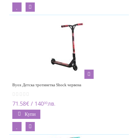
Byox Детска тротинетка Shock червена
71.58€ / 140
лв.
00
Купи