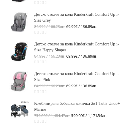
Детско столче за кола Kinderkraft Comfort Up i-
Size Grey
84.99€ / 166
.
23
лв.
69.99€ / 136
.
89
лв.
Детско столче за кола Kinderkraft Comfort Up i-
Size Happy Shapes
84.99€ / 166
.
23
лв.
69.99€ / 136
.
89
лв.
Детско столче за кола Kinderkraft Comfort Up i-
Size Pink
84.99€ / 166
.
23
лв.
69.99€ / 136
.
89
лв.
Комбинирана бебешка количка 2в1 Tutis Uno5+
Marine
759.00€ / 1,484
.
47
лв.
599.00€ / 1,171
.
54
лв.