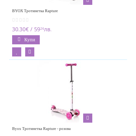
BYOX Тротинетка Rapture
30.30€ / 59
лв.
26
Купи
Byox Тротинетка Rapture - розoва