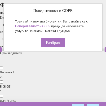
Филтрирано търсене
Поверителност и GDPR
Възстановяване на всички
Цена
Този сайт използва бисквитки. Запознайте се с
Поверителност и GDPR
преди да използвате
услугите на онлайн магазин Дундьо.
лв. -
Разбрах
лв.
Производители
Banwood
25
BIGJIGS
1
Buki France
3