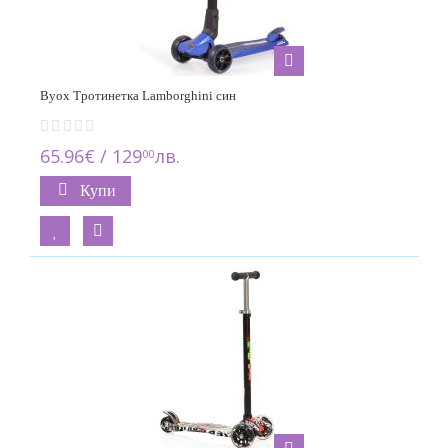
Byox Тротинетка Lamborghini син
65.96€ / 129
лв.
00
Купи