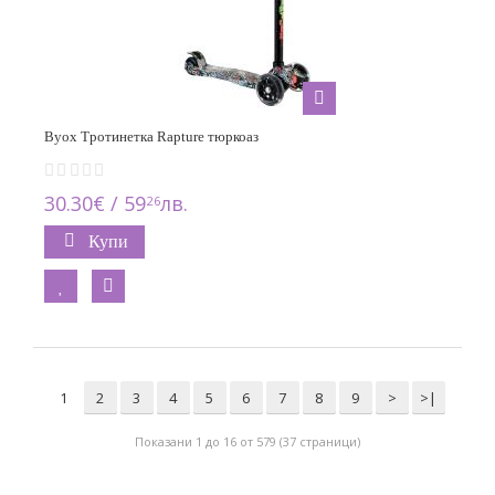
Byox Тротинетка Rapture тюркоаз
30.30€ / 59
лв.
26
Купи
1
2
3
4
5
6
7
8
9
>
>|
Показани 1 до 16 от 579 (37 страници)