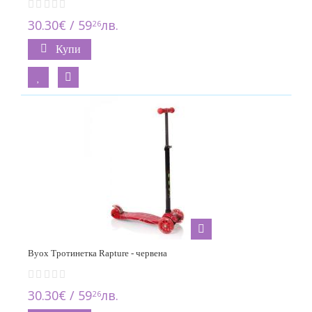
30.30€ / 59
лв.
26
Купи
Byox Тротинетка Rapture - червена
30.30€ / 59
лв.
26