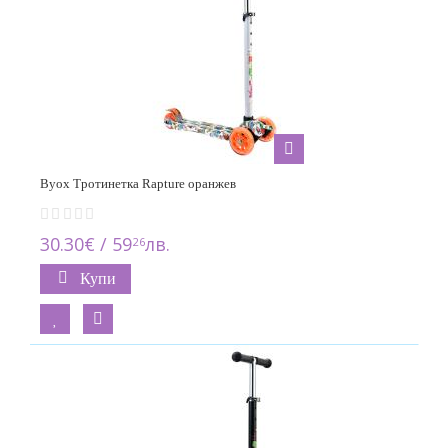
Byox Тротинетка Rapture оранжев
30.30€ / 59
лв.
26
Купи