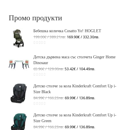
Промо продукти
Бебешка количка Cosatto Yo! HOGLET
199.00€ / 389
.
21
лв.
169.90€ / 332
.
30
лв.
Детска дървена маса със столчета Ginger Home
Dinosaur
65.96€ / 129
.
00
лв.
53.42€ / 104
.
49
лв.
Детско столче за кола Kinderkraft Comfort Up i-
Size Black
84.99€ / 166
.
23
лв.
69.99€ / 136
.
89
лв.
Детско столче за кола Kinderkraft Comfort Up i-
Size Green
84.99€ / 166
.
23
лв.
69.99€ / 136
.
89
лв.