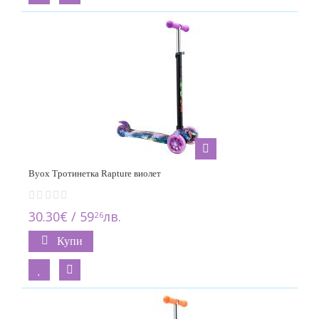
Byox Тротинетка Rapture виолет
30.30€ / 59
лв.
26
Купи