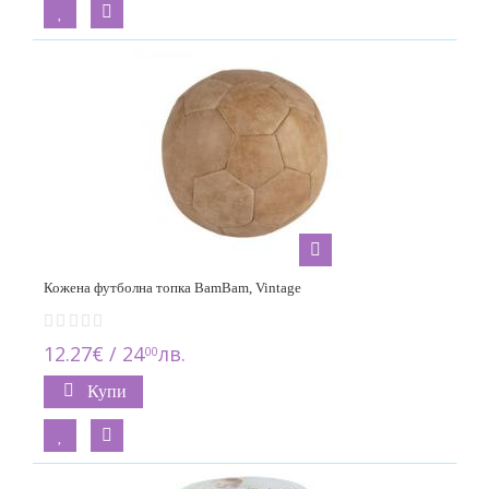
Кожена футболна топка BamBam, Vintage
12.27€ / 24
лв.
00
Купи