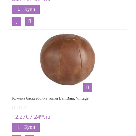
Купи
Кожена баскетболна топка BamBam, Vintage
12.27€ / 24
лв.
00
Купи