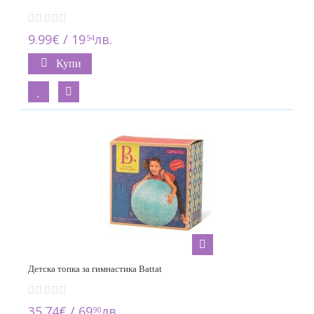
9.99€ / 19
лв.
54
Купи
Детска топка за гимнастика Battat
35.74€ / 69
лв.
90