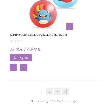
Комплект детски подскачащи топки Battat
22.45€ / 43
лв.
90
Купи
1
2
>
>|
Показани 1 до 16 от 24 (2 страници)