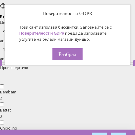
Филтрирано търсене
Поверителност и GDPR
Възстановяване на всички
Цена
Този сайт използва бисквитки. Запознайте се с
Поверителност и GDPR
преди да използвате
услугите на онлайн магазин Дундьо.
лв. -
Разбрах
лв.
Производители
Bambam
2
Battat
3
Chipolino
1