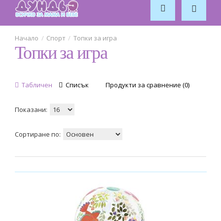
Djeco
2
Спорт
Топки за игра
Топки за игра
Infantino
4
Little Dutch
Табличен
Списък
Продукти за сравнение (0)
6
Melissa and Doug
Показани:
2
Сортиране по:
Moulin Roty
2
Pilsan
1
Sophie-la-giraffe
1