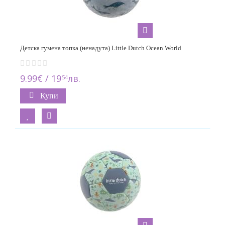
Детска гумена топка (ненадута) Little Dutch Ocean World
9.99€ / 19
лв.
54
Купи