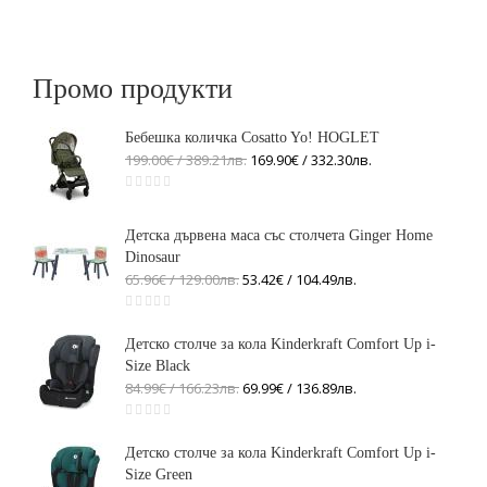
Промо продукти
Бебешка количка Cosatto Yo! HOGLET
199.00€ / 389
.
21
лв.
169.90€ / 332
.
30
лв.
Детска дървена маса със столчета Ginger Home
Dinosaur
65.96€ / 129
.
00
лв.
53.42€ / 104
.
49
лв.
Детско столче за кола Kinderkraft Comfort Up i-
Size Black
84.99€ / 166
.
23
лв.
69.99€ / 136
.
89
лв.
Детско столче за кола Kinderkraft Comfort Up i-
Size Green