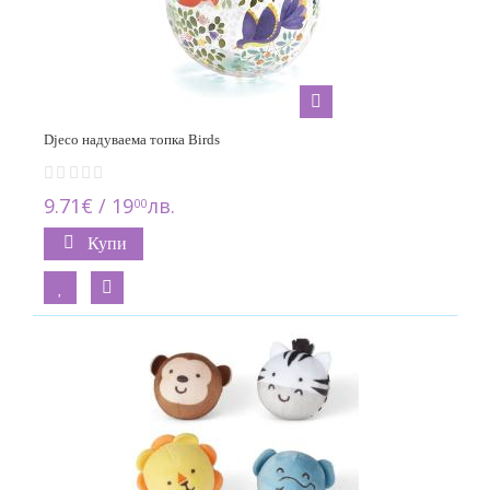
Djeco надуваема топка Birds
9.71€ / 19
лв.
00
Купи