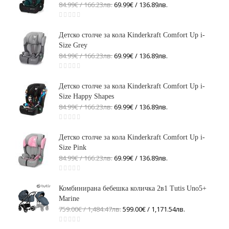
84.99€ / 166
.
23
лв.
69.99€ / 136
.
89
лв.
Детско столче за кола Kinderkraft Comfort Up i-
Size Grey
84.99€ / 166
.
23
лв.
69.99€ / 136
.
89
лв.
Детско столче за кола Kinderkraft Comfort Up i-
Size Happy Shapes
84.99€ / 166
.
23
лв.
69.99€ / 136
.
89
лв.
Детско столче за кола Kinderkraft Comfort Up i-
Size Pink
84.99€ / 166
.
23
лв.
69.99€ / 136
.
89
лв.
Комбинирана бебешка количка 2в1 Tutis Uno5+
Marine
759.00€ / 1,484
.
47
лв.
599.00€ / 1,171
.
54
лв.