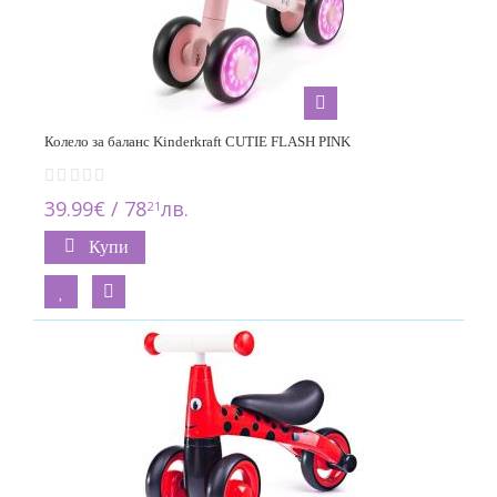
KIKKA BOO
6
KinderKraft
27
Lionelo
Колело за баланс Kinderkraft CUTIE FLASH PINK
6
39.99€ / 78
лв.
21
Little Dutch
3
Купи
Lorelli
30
Micro
2
Momi
3
Puky