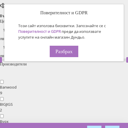
Филтрирано търсене
Поверителност и GDPR
Възстановяване на всички
Цена
Този сайт използва бисквитки. Запознайте се с
Поверителност и GDPR
преди да използвате
услугите на онлайн магазин Дундьо.
лв. -
Разбрах
лв.
Производители
Banwood
9
BIGJIGS
2
Byox
34