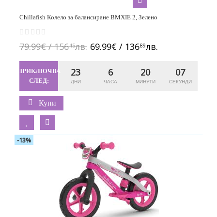
Chillafish Колело за балансиране BMXIE 2, Зелено
79.99€ / 156
лв.
69.99€ / 136
лв.
45
89
23
6
20
06
ПРИКЛЮЧВА
СЛЕД:
Купи
-13%