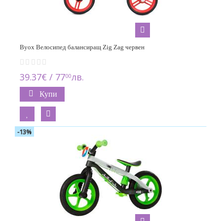
Byox Велосипед балансиращ Zig Zag червен
39.37€ / 77
лв.
00
Купи
-13%