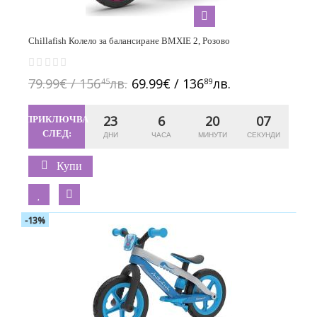
Chillafish Колело за балансиране BMXIE 2, Розово
79.99€ / 156
лв.
69.99€ / 136
лв.
45
89
23
6
20
06
ПРИКЛЮЧВА
СЛЕД:
Купи
-13%