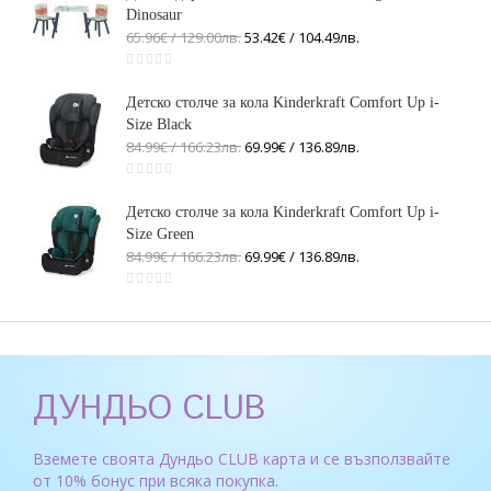
Dinosaur
65.96€ / 129
.
00
лв.
53.42€ / 104
.
49
лв.
Детско столче за кола Kinderkraft Comfort Up i-
Size Black
84.99€ / 166
.
23
лв.
69.99€ / 136
.
89
лв.
Детско столче за кола Kinderkraft Comfort Up i-
Size Green
84.99€ / 166
.
23
лв.
69.99€ / 136
.
89
лв.
ДУНДЬО CLUB
Вземете своята Дундьо CLUB карта и се възползвайте
от 10% бонус при всяка покупка.