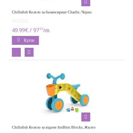
Chillafish Колело за балансиране Charlie, Черно
49.99€ / 97
лв.
77
Купи
Chillafish Колело за яздене ItsiBitsi Blocks, Жълто