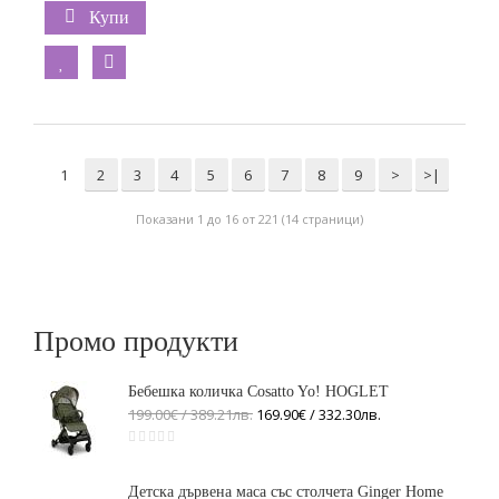
Купи
1
2
3
4
5
6
7
8
9
>
>|
Показани 1 до 16 от 221 (14 страници)
Промо продукти
Бебешка количка Cosatto Yo! HOGLET
199.00€ / 389
.
21
лв.
169.90€ / 332
.
30
лв.
Детска дървена маса със столчета Ginger Home