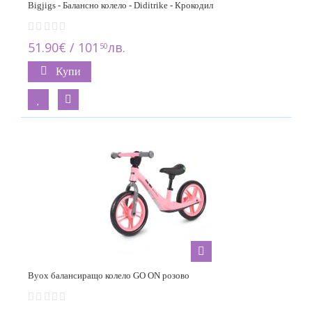
Bigjigs - Балансно колело - Diditrike - Крокодил
51.90€ / 101
лв.
50
Купи
Byox балансиращо колело GO ON розoво