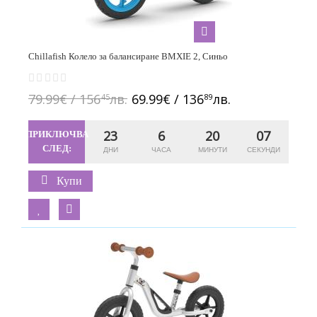
Chillafish Колело за балансиране BMXIE 2, Синьо
79.99€ / 156
лв.
69.99€ / 136
лв.
45
89
23
6
20
06
ПРИКЛЮЧВА
СЛЕД:
Купи