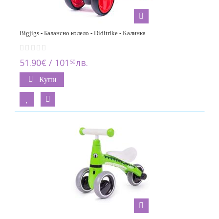
23
Seven
2
Bigjigs - Балансно колело - Diditrike - Калинка
Trybike Steel
6
51.90€ / 101
лв.
50
Tutis
Купи
1