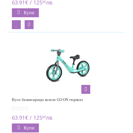
63.91€ / 125
лв.
00
Купи
Byox балансиращо колело GO ON тюркоаз
63.91€ / 125
лв.
00
Купи