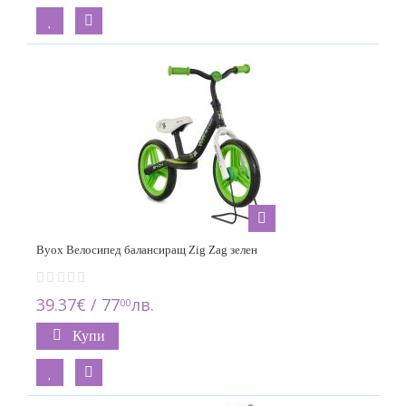
Byox Велосипед балансиращ Zig Zag зелен
39.37€ / 77
лв.
00
Купи