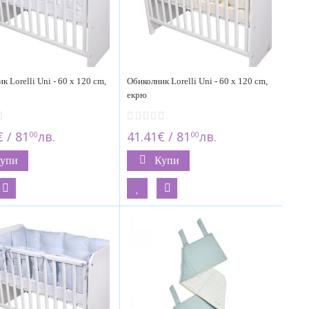
к Lorelli Uni - 60 x 120 cm,
Обиколник Lorelli Uni - 60 x 120 cm,
екрю
 / 81
лв.
41.41€ / 81
лв.
00
00
упи
Купи