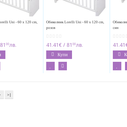
relli Uni - 60 x 120 cm,
Обиколник Lorelli Uni - 60 x 120 cm,
Обиколни
розов
син
 81
лв.
41.41€ / 81
лв.
41.41€
00
00
и
Купи
К
>
>|