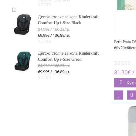
2
Petit Praia
Детско столче за кола Kinderkraft
4
Comfort Up i-Size Black
84.99€ / 166
.
23
лв.
YappyKids
69.99€ / 136
.
89
лв.
2
Petit Praia О
60х70х60см 
Детско столче за кола Kinderkraft
Comfort Up i-Size Green
84.99€ / 166
.
23
лв.
81.30€ /
69.99€ / 136
.
89
лв.
Куп