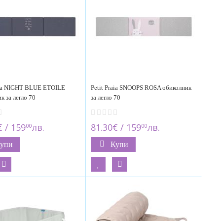
aia NIGHT BLUE ETOILE
Petit Praia SNOOPS ROSA обиколник
к за легло 70
за легло 70
€ / 159
лв.
81.30€ / 159
лв.
00
00
упи
Купи