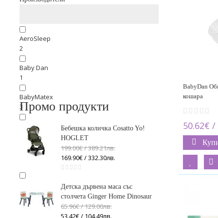
AeroSleep
2
Baby Dan
1
BabyDan Оби
кошара
BabyMatex
Промо продукти
3
50.62€ /
Chipolino
Бебешка количка Cosatto Yo!
3
HOGLET
Куп
199.00€ / 389
.
21
лв.
Cotton Hug
169.90€ / 332
.
30
лв.
4
Lorelli
Детска дървена маса със
5
столчета Ginger Home Dinosaur
65.96€ / 129
.
00
лв.
Mamas and papas
53.42€ / 104
.
49
лв.