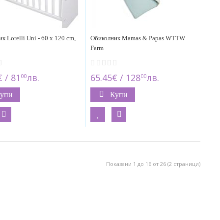
к Lorelli Uni - 60 x 120 cm,
Обиколник Mamas & Papas WTTW
Farm
 / 81
лв.
65.45€ / 128
лв.
00
00
упи
Купи
Показани 1 до 16 от 26 (2 страници)