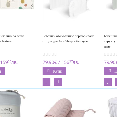
биколник за легло
Бебешки обиколник с перфорирана
Бебешки
- Nature
структура AeroSleep в бял цвят
структур
цвят
 159
лв.
79.90€ / 156
лв.
79.90
00
27
и
Купи
К