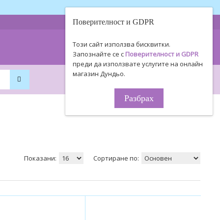
Поверителност и GDPR
0893 494 506
Информация
Този сайт използва бисквитки.
0895 450 154
за поръчки!
Запознайте се с
Поверителност и GDPR
преди да използвате услугите на онлайн
магазин Дундьо.
0
0
0.00€ / 0
.
00
ЛВ.
Разбрах
Показани:
Сортиране по: