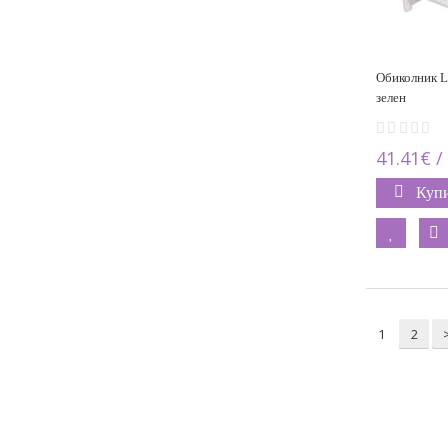
Обиколник Lo
зелен
41.41€ /
Куп
1
2