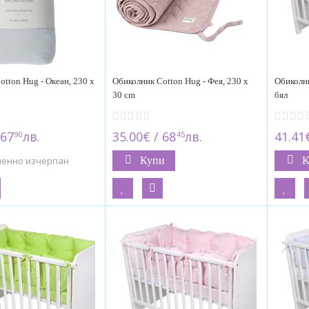
tton Hug - Океан, 230 х
Обиколник Cotton Hug - Фея, 230 х
Обиколни
30 cm
бял
 67
лв.
35.00€ / 68
лв.
41.41€
90
45
менно изчерпан
Купи
К