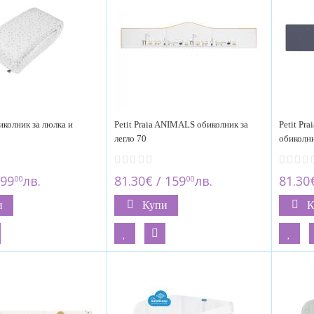
колник за люлка и
Petit Praia ANIMALS обиколник за
Petit Pr
легло 70
обиколни
 99
лв.
81.30€ / 159
лв.
81.30
00
00
и
Купи
К