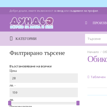
Добре дошли, имате възможност за
вход
или
създаване на профил
.
ПРОИЗВ
КАТЕГОРИИ
Филтрирано търсене
Об
Обик
Възстановяване на всички
Цена
Табличен
лв. -
лв.
Производители