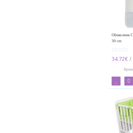
Обиколник Co
30 cm
34.72€ /
Вре