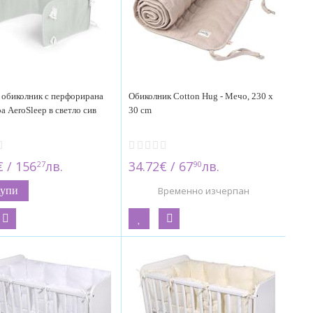
 обиколник с перфорирана
Обиколник Cotton Hug - Мечо, 230 х
а AeroSleep в светло сив
30 cm
€ / 156
лв.
34.72€ / 67
лв.
27
90
упи
Временно изчерпан