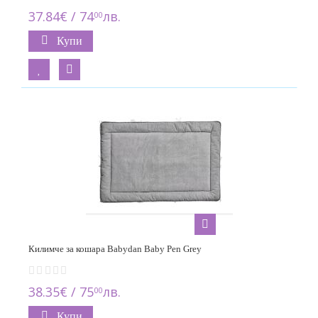
37.84€ / 74
лв.
00
Купи
Килимче за кошара Babydan Baby Pen Grey
38.35€ / 75
лв.
00
Купи