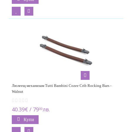
Люлеещ механизам Tutti Bambini Cozee Crib Rocking Bars -
Walnut
40.39€ / 79
лв.
00
Купи