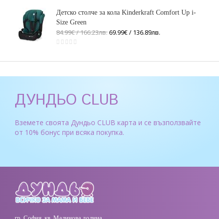
Детско столче за кола Kinderkraft Comfort Up i-
Size Green
84.99€ / 166
.
23
лв.
69.99€ / 136
.
89
лв.
ДУНДЬО CLUB
Вземете своята Дундьо CLUB карта и се възползвайте
от 10% бонус при всяка покупка.
гр. София, кв. Малинова долина