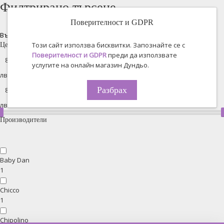
Филтрирано търсене
Поверителност и GDPR
Възстановяване на всички
Този сайт използва бисквитки. Запознайте се с
Цена
Поверителност и GDPR
преди да използвате
услугите на онлайн магазин Дундьо.
лв. -
Разбрах
лв.
Производители
Baby Dan
1
Chicco
1
Chipolino