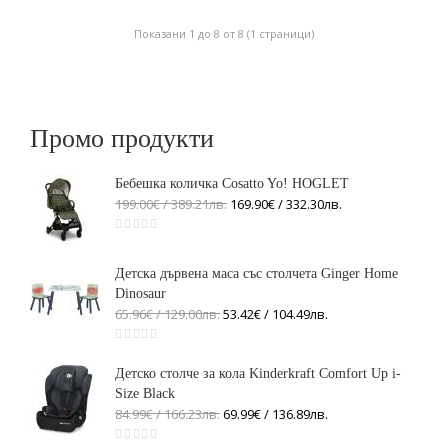
Показани 1 до 8 от 8 (1 страници)
Промо продукти
Бебешка количка Cosatto Yo! HOGLET
199.00€ / 389
.
21
лв.
169.90€ / 332
.
30
лв.
Детска дървена маса със столчета Ginger Home
Dinosaur
65.96€ / 129
.
00
лв.
53.42€ / 104
.
49
лв.
Детско столче за кола Kinderkraft Comfort Up i-
Size Black
84.99€ / 166
.
23
лв.
69.99€ / 136
.
89
лв.