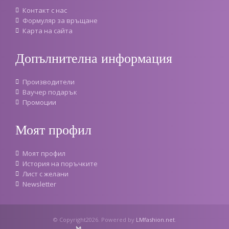
Контакт с нас
Формуляр за връщане
Карта на сайта
Допълнителна информация
Производители
Ваучер подарък
Промоции
Моят профил
Моят профил
История на поръчките
Лист с желани
Newsletter
© Copyright2026. Powered by
LMfashion.net
.