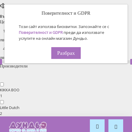
Филтрирано търсене
Поверителност и GDPR
Възстановяване на всички
Цена
Този сайт използва бисквитки. Запознайте се с
Поверителност и GDPR
преди да използвате
услугите на онлайн магазин Дундьо.
лв. -
Разбрах
лв.
Производители
KIKKA BOO
1
Little Dutch
2