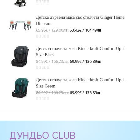
Детска дървена маса със столчета Ginger Home
Dinosaur
65.96€ / 129
.
00
лв.
53.42€ / 104
.
49
лв.
Детско столче за кола Kinderkraft Comfort Up i-
Size Black
84.99€ / 166
.
23
лв.
69.99€ / 136
.
89
лв.
Детско столче за кола Kinderkraft Comfort Up i-
Size Green
84.99€ / 166
.
23
лв.
69.99€ / 136
.
89
лв.
ДУНДЬО CLUB