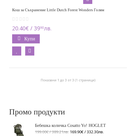
Кош за Съхранение Little Dutch Forest Wonders Голям
20.40€ / 39
лв.
90
Купи
Показани 1 до 3 от 3 (1 страници)
Промо продукти
Бебешка количка Cosatto Yo! HOGLET
199.00€ / 389
.
21
лв.
169.90€ / 332
.
30
лв.