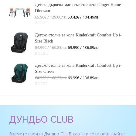
Детска дървена маса със столчета Ginger Home
Dinosaur
65.96€ / 129
.
00
лв.
53.42€ / 104
.
49
лв.
Детско столче за кола Kinderkraft Comfort Up i-
Size Black
84.99€ / 166
.
23
лв.
69.99€ / 136
.
89
лв.
Детско столче за кола Kinderkraft Comfort Up i-
Size Green
84.99€ / 166
.
23
лв.
69.99€ / 136
.
89
лв.
ДУНДЬО CLUB
Вземете своята Дундьо CLUB карта и се възползвайте