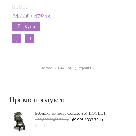
24.44€ / 47
лв.
80
Купи
Показани 1 до 1 от 1 (1 страници)
Промо продукти
Бебешка количка Cosatto Yo! HOGLET
199.00€ / 389
.
21
лв.
169.90€ / 332
.
30
лв.