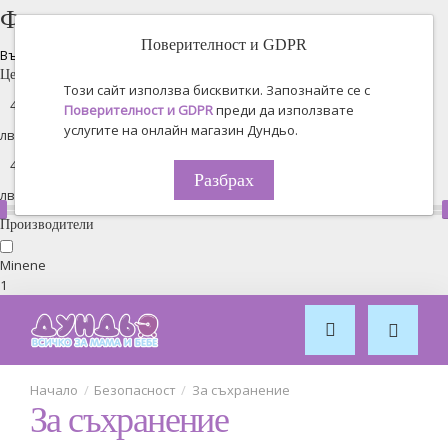
Филтрирано търсене
Поверителност и GDPR
Възстановяване на всички
Цена
Този сайт използва бисквитки. Запознайте се с
Поверителност и GDPR
преди да използвате
услугите на онлайн магазин Дундьо.
лв. -
Разбрах
лв.
Производители
Minene
1
Безопасност
За съхранение
За съхранение