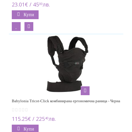
23.01€ / 45
лв.
00
KeaBabies
1
Купи
KIKKA BOO
13
KinderKraft
2
LittleLife
3
Lorelli
12
Minimonkey
6
Babylonia Tricot-Click комбинирана ергономична раница - Черна
Moni
3
115.25€ / 225
лв.
40
Mountain Buggy
Купи