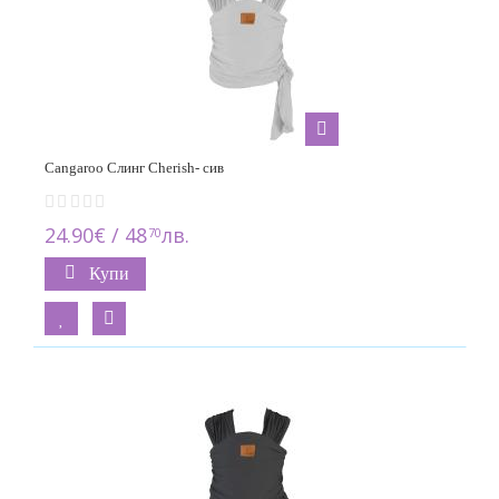
Cangaroo Слинг Cherish- сив
24.90€ / 48
лв.
70
Купи