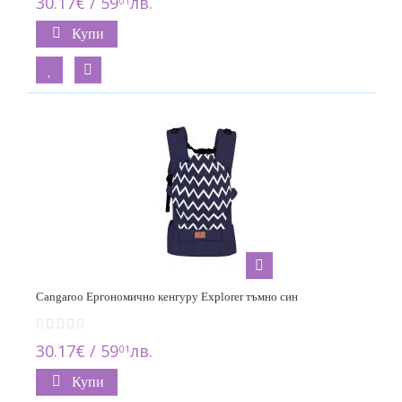
30.17€ / 59
лв.
01
Купи
Cangaroo Ергономично кенгуру Explorer тъмно син
30.17€ / 59
лв.
01
Купи