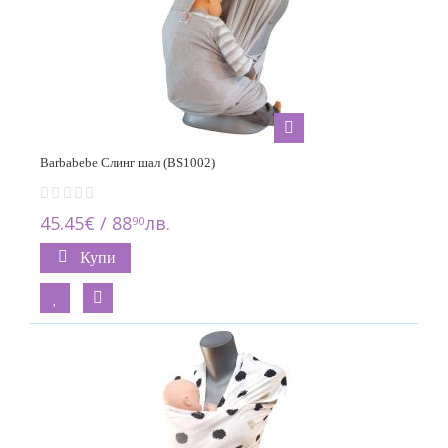
Barbabebe Слинг шал (BS1002)
45.45€ / 88
лв.
90
Купи