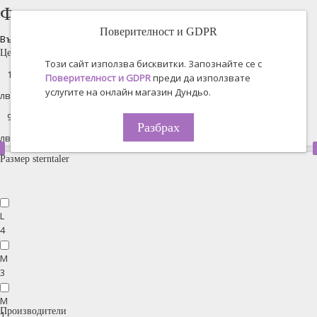
Филтрирано търсене
Поверителност и GDPR
Възстановяване на всички
Цена
Този сайт използва бисквитки. Запознайте се с
Поверителност и GDPR
преди да използвате
услугите на онлайн магазин Дундьо.
лв. -
Разбрах
лв.
Размер sterntaler
L
4
M
3
M
Производители
1