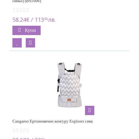
синьо) (BS1006)
58.24€ / 113
лв.
90
Купи
Cangaroo Ергономично кенгуру Explorer сива