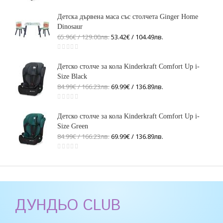
Детска дървена маса със столчета Ginger Home
Dinosaur
65.96€ / 129
.
00
лв.
53.42€ / 104
.
49
лв.
Детско столче за кола Kinderkraft Comfort Up i-
Size Black
84.99€ / 166
.
23
лв.
69.99€ / 136
.
89
лв.
Детско столче за кола Kinderkraft Comfort Up i-
Size Green
84.99€ / 166
.
23
лв.
69.99€ / 136
.
89
лв.
ДУНДЬО CLUB