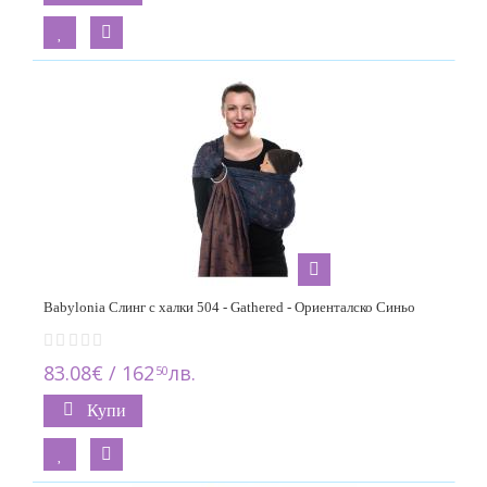
1
Nuna
2
Red Castle
2
Thule
1
WOMBAT&CO
10
Babylonia Слинг с халки 504 - Gathered - Ориенталско Синьо
83.08€ / 162
лв.
50
Купи