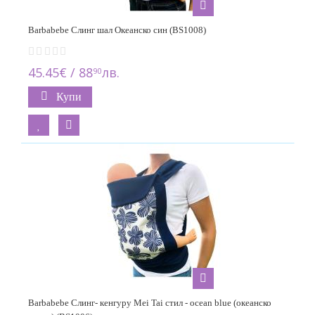
Barbabebe Слинг шал Океанско син (BS1008)
45.45€ / 88
лв.
90
Купи
Barbabebe Слинг- кенгуру Mei Tai стил - ocean blue (океанско