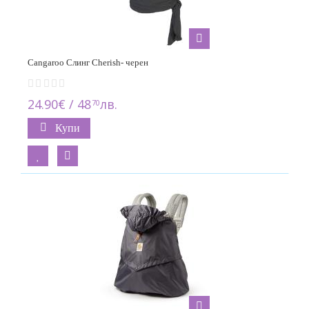
Cangaroo Слинг Cherish- черен
24.90€ / 48
лв.
70
Купи