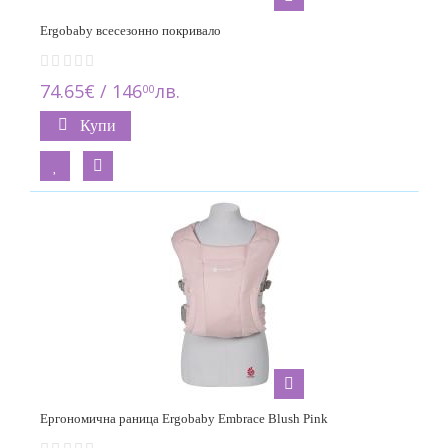
Ergobaby всесезонно покривало
74.65€ / 146
лв.
00
Купи
Eргономична раница Ergobaby Embrace Blush Pink