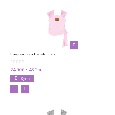
Cangaroo Слинг Cherish- розoв
24.90€ / 48
лв.
70
Купи