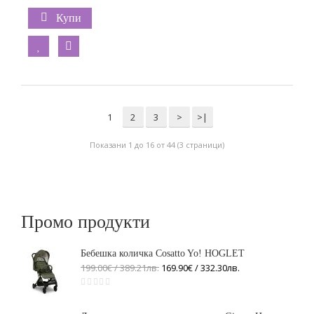
Купи
1
2
3
>
>|
Показани 1 до 16 от 44 (3 страници)
Промо продукти
Бебешка количка Cosatto Yo! HOGLET
199.00€ / 389
.
21
лв.
169.90€ / 332
.
30
лв.