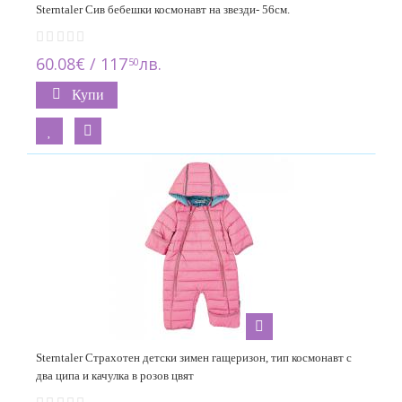
Sterntaler Сив бебешки космонавт на звезди- 56см.
60.08€ / 117
лв.
50
Купи
Sterntaler Страхотен детски зимен гащеризон, тип космонавт с
два ципа и качулка в розов цвят