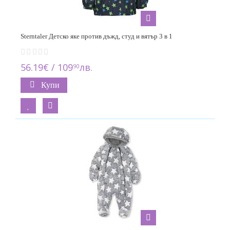
Sterntaler Детско яке против дъжд, студ и вятър 3 в 1
56.19€ / 109
лв.
90
Купи