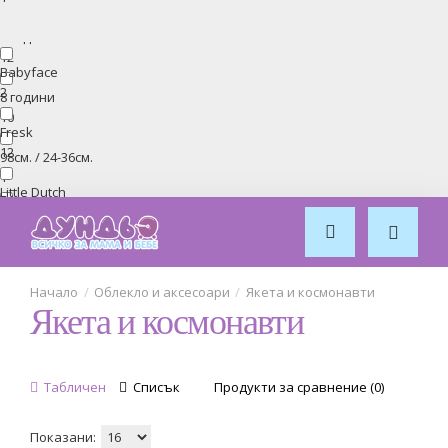
7 години
12
Babyface
2
8 години
10
Fresk
12
98см. / 24-36см.
1
Little Dutch
12
0-3 месеца
1
Mamas and papas
6
50 см./ 0 м.
Облекло и аксесоари
Якета и космонавти
2
Якета и космонавти
Rodeo
2
0-3 м. / 56см./
2
Sterntaler
Табличен
Списък
Продукти за сравнение (0)
10
1 година
12
Показани: