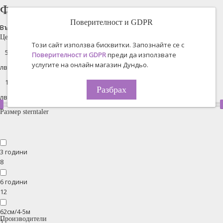
Филтрирано търсене
Поверителност и GDPR
Възстановяване на всички
Цена
Този сайт използва бисквитки. Запознайте се с
Поверителност и GDPR
преди да използвате
услугите на онлайн магазин Дундьо.
лв. -
Разбрах
лв.
Размер sterntaler
3 години
8
6 години
12
62см/4-5м
Производители
1