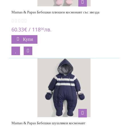
Mamas & Papas Бебешки плюшен космонавт със звезда
60.33€ / 118
лв.
00
Купи
Mamas & Papas Бебешки шушляков космонавт