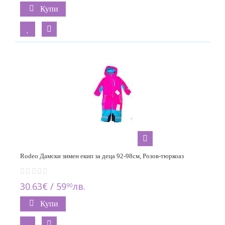
Купи
Rodeo Дамски зимен екип за деца 92-98см, Розов-тюркоаз
30.63€ / 59
лв.
90
Купи