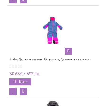
Rodeo Детски зимен екип Гащеризон, Дънково синьо-розово
30.63€ / 59
лв.
90
Купи