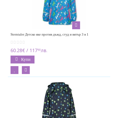
Sterntaler Детско яке против дъжд, студ и вятър 3 в 1
60.28€ / 117
лв.
90
Купи