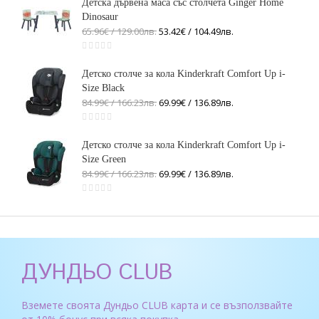
Детска дървена маса със столчета Ginger Home
Dinosaur
65.96€ / 129
.
00
лв.
53.42€ / 104
.
49
лв.
Детско столче за кола Kinderkraft Comfort Up i-
Size Black
84.99€ / 166
.
23
лв.
69.99€ / 136
.
89
лв.
Детско столче за кола Kinderkraft Comfort Up i-
Size Green
84.99€ / 166
.
23
лв.
69.99€ / 136
.
89
лв.
ДУНДЬО CLUB
Вземете своята Дундьо CLUB карта и се възползвайте