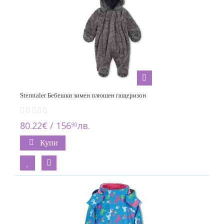
Sterntaler Бебешки зимен плюшен гащеризон
80.22€ / 156
лв.
90
Купи