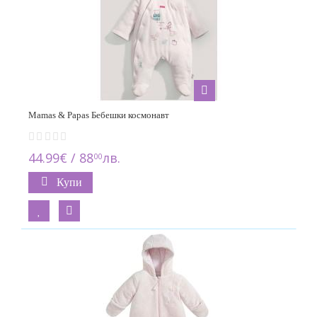
Mamas & Papas Бебешки космонавт
44.99€ / 88
лв.
00
Купи