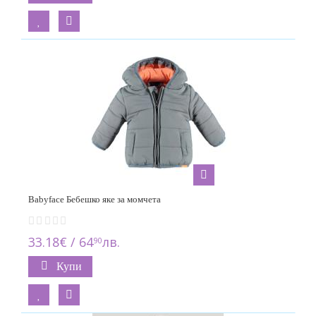
2
24м. / 92см./
2
36м. / 98см./
2
5г. /110см./
12
68см. / 5-6м.
3
74см. / 6-9м.
Babyface Бебешко яке за момчета
1
33.18€ / 64
лв.
80см. / 9-12м.
90
1
Купи
86см. / 12-18м.
1