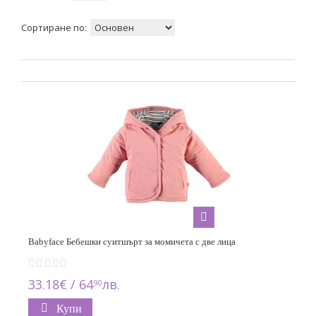
2 години
10
Сортиране по:
4 години
10
3-6 м. /62см./
3
6-9 м. / 68см./
4
9-12 м. / 74см./
7
56см. / 1-2 м.
2
Babyface Бебешки суитшърт за момичета с две лица
62 см./ 2-4 м.
2
33.18€ / 64
лв.
90
74см. / 6-9 м.
Купи