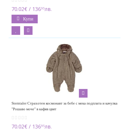
70.02€ / 136
лв.
95
Купи
Sterntaler Страхотен космонавт за бебе с мека подплата и качулка
"Рошаво моче" в кафяв цвят
70.02€ / 136
лв.
95