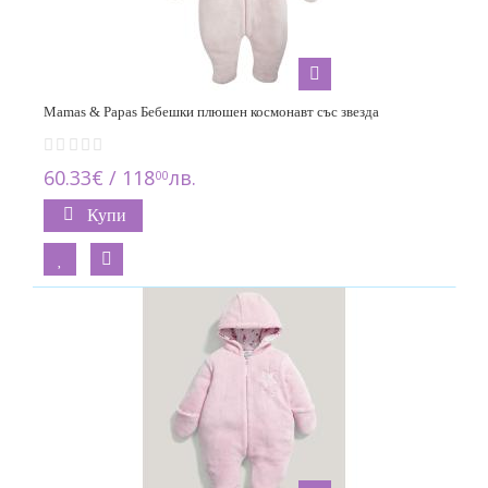
Mamas & Papas Бебешки плюшен космонавт със звезда
60.33€ / 118
лв.
00
Купи