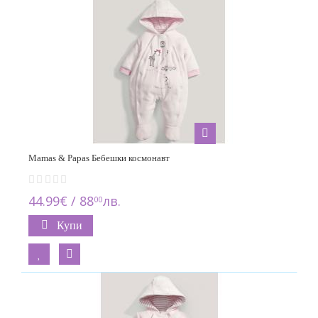
92см. / 18-24м.
1
Mamas & Papas Бебешки космонавт
44.99€ / 88
лв.
00
Купи