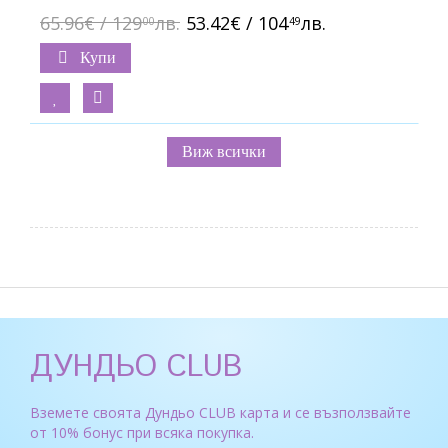
65.96€ / 129
лв.
53.42€ / 104
лв.
00
49
Купи
Виж всички
ДУНДЬО CLUB
Вземете своята Дундьо CLUB карта и се възползвайте
от 10% бонус при всяка покупка.