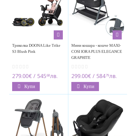
Триколка DOONA Like Trike
Мини кошара - кошче MAXI-
S3 Blush Pink
COSI IORA PLUS ELEGANCE
GRAPHITE
279.00€ / 545
лв.
299.00€ / 584
лв.
68
79
Купи
Купи