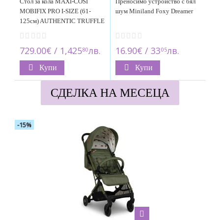
Стол за кола MAXI-COSI
Преносимо устройство с бял
MOBIFIX PRO I-SIZE (61-
шум Miniland Foxy Dreamer
125см) AUTHENTIC TRUFFLE
729.00€ / 1,425
лв.
16.90€ / 33
лв.
80
05
Купи
Купи
СДЕЛКА НА МЕСЕЦА
-15%