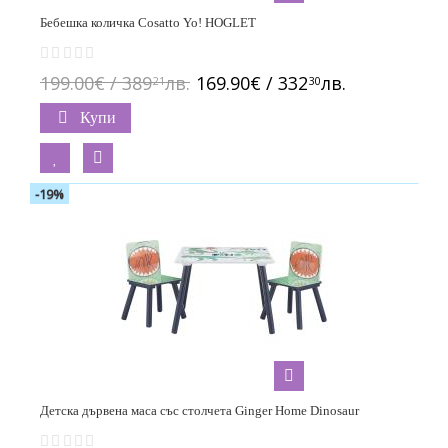
Бебешка количка Cosatto Yo! HOGLET
199.00€ / 389
лв.
169.90€ / 332
лв.
21
30
Купи
-19%
Детска дървена маса със столчета Ginger Home Dinosaur