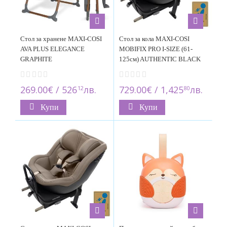
Стол за хранене MAXI-COSI
Стол за кола MAXI-COSI
AVA PLUS ELEGANCE
MOBIFIX PRO I-SIZE (61-
GRAPHITE
125см) AUTHENTIC BLACK
269.00€ / 526
лв.
729.00€ / 1,425
лв.
12
80
Купи
Купи