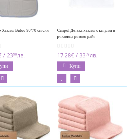
 Хавлия Baloo 90/70 см син
Canpol Детска хавлия с качулка и
ръкавица розово райе
 / 23
лв.
17.28€ / 33
лв.
90
79
упи
Купи