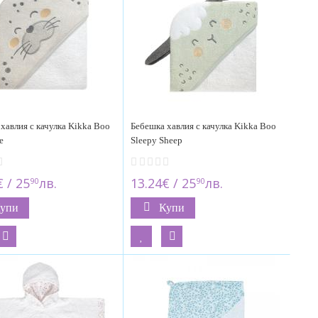
хавлия с качулка Kikka Boo
Бебешка хавлия с качулка Kikka Boo
e
Sleepy Sheep
 / 25
лв.
13.24€ / 25
лв.
90
90
упи
Купи