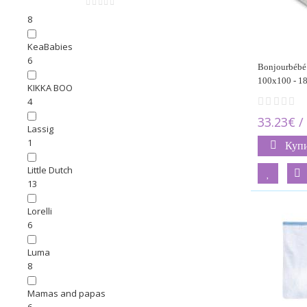
GAMBERRITOS
8
KeaBabies
6
Bonjourbébé
100x100 - 
KIKKA BOO
4
33.23€ /
Lassig
1
Куп
Little Dutch
13
Lorelli
6
Luma
8
Mamas and papas