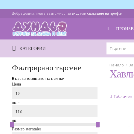
Добре дошли, имате възможност за
вход
или
създаване на профил
.
ПРОИЗВ
КАТЕГОРИИ
За
Филтрирано търсене
Хавли
Възстановяване на всички
Цена
Табличен
лв. -
лв.
Размер sterntaler