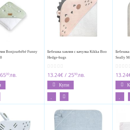
лия Bonjourbébé Funny
Бебешка хавлия с качулка Kikka Boo
Бебешка 
00
Hedge-hugs
Seally M
 65
лв.
13.24€ / 25
лв.
13.24€
00
90
и
Купи
К