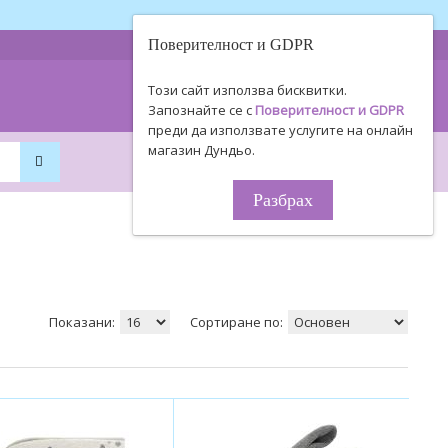
Поверителност и GDPR
0893 494 506
Информация
Този сайт използва бисквитки.
0895 450 154
за поръчки!
Запознайте се с
Поверителност и GDPR
преди да използвате услугите на онлайн
магазин Дундьо.
0
0
0.00€ / 0
.
00
ЛВ.
Разбрах
Показани:
Сортиране по: