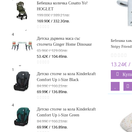
Бебешка количка Cosatto Yo!
HOGLET
Bibs
199.00€ / 389
.
21
лв.
6
169.90€ / 332
.
30
лв.
Bio Baby
4
Детска дървена маса със
Бебешка хав
столчета Ginger Home Dinosaur
Bonjourbébé
Stripy Friend
65.96€ / 129
.
00
лв.
8
53.42€ / 104
.
49
лв.
13.24€ /
Cangaroo
1
Детско столче за кола Kinderkraft
Куп
Comfort Up i-Size Black
Canpol
84.99€ / 166
.
23
лв.
2
69.99€ / 136
.
89
лв.
Elodie
4
Детско столче за кола Kinderkraft
Comfort Up i-Size Green
Fresk
84.99€ / 166
.
23
лв.
5
69.99€ / 136
.
89
лв.