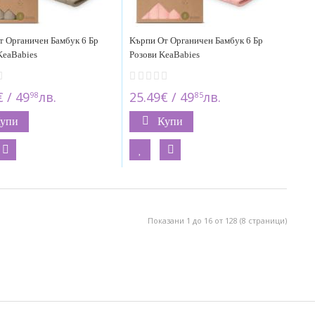
т Органичен Бамбук 6 Бр
Kърпи От Органичен Бамбук 6 Бр
KeaBabies
Розови KeaBabies
 / 49
лв.
25.49€ / 49
лв.
98
85
упи
Купи
Показани 1 до 16 от 128 (8 страници)