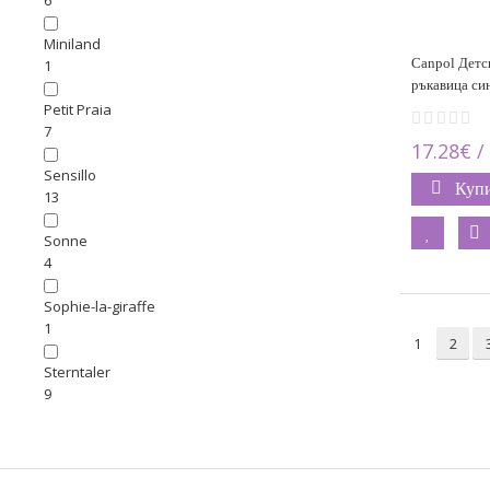
6
Miniland
Canpol Детск
1
ръкавица си
Petit Praia
7
17.28€ /
Sensillo
Куп
13
Sonne
4
Sophie-la-giraffe
1
1
2
Sterntaler
9