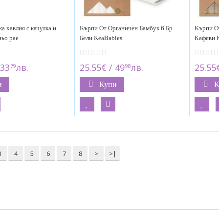
а хавлия с качулка и
Kърпи От Органичен Бамбук 6 Бр
Kърпи О
ньо рае
Бели KeaBabies
Кафяви 
 33
лв.
25.55€ / 49
лв.
25.55€
79
98
и
Купи
К
3
4
5
6
7
8
>
>|