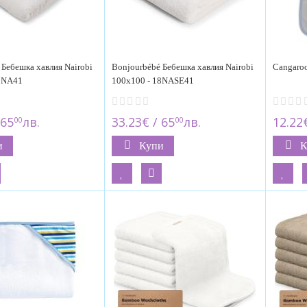
 Бебешка хавлия Nairobi
Bonjourbébé Бебешка хавлия Nairobi
Cangaroo
18NA41
100x100 - 18NASE41
 65
лв.
33.23€ / 65
лв.
12.22€
00
00
и
Купи
К