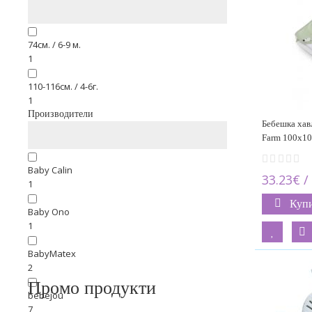
74см. / 6-9 м.
1
110-116см. / 4-6г.
1
Производители
Бебешка хав
Farm 100x1
Baby Calin
33.23€ /
1
Куп
Baby Ono
1
BabyMatex
2
Промо продукти
bebejou
7