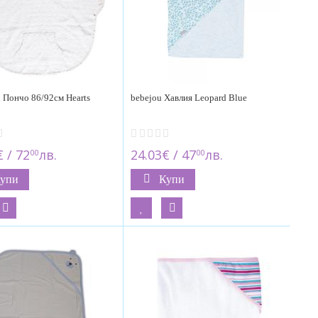
 Пончо 86/92см Hearts
bebejou Хавлия Leopard Blue
 / 72
лв.
24.03€ / 47
лв.
00
00
упи
Купи