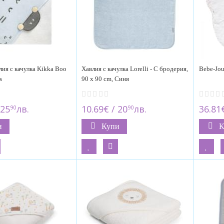
лия с качулка Kikka Boo
Хавлия с качулка Lorelli - С бродерия,
Bebe-Jou
s
90 x 90 cm, Синя
 25
лв.
10.69€ / 20
лв.
36.81€
90
90
и
Купи
К