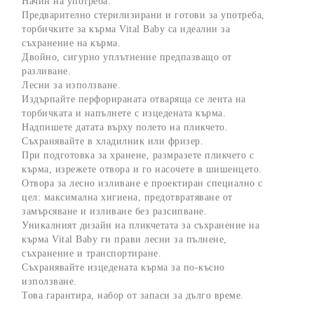
Начин на употреба:
Предварително стерилизирани и готови за употреба,
торбичките за кърма Vital Baby са идеални за
съхранение на кърма.
Двойно, сигурно уплътнение предпазващо от
разливане.
Лесни за използване.
Издърпайте перфорираната отваряща се лента на
торбичката и напълнете с изцедената кърма.
Надпишете датата върху полето на пликчето.
Съхранявайте в хладилник или фризер.
При подготовка за хранене, размразете пликчето с
кърма, изрежете отвора и го насочете в шишенцето.
Отвора за лесно изливане е проектиран специално с
цел: максимална хигиена, предотвратяване от
замърсяване и изливане без разсипване.
Уникалният дизайн на пликчетата за съхранение на
кърма Vital Baby ги прави лесни за пълнене,
съхранение и транспортиране.
Съхранявайте изцедената кърма за по-късно
използване.
Това гарантира, набор от запаси за дълго време.