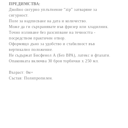
ПРЕДИМСТВА:
Двойно сигурно уплътнение “zip” затваряне за
сигурност.
Поле за надписване на дата и количество.
Може да ги сърхранявате във фризер или хладилник.
Точно изливане без разсипване на течността -
посредством практичен отвор.
Оформящо дъно за удобство и стабилност във
вертикално положение.
Не съдържат Бисфенол А (Без ВРА), латекс и фталати.
Опаковката включва 30 броя торбички х 250 мл.
Възраст: 0м+
Състав: Полипропилен.