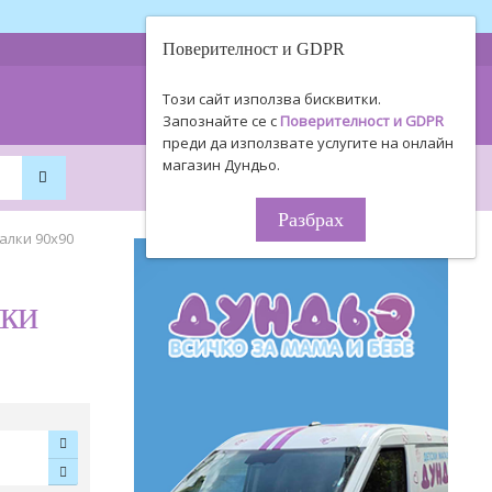
Поверителност и GDPR
0893 494 506
Информация
Този сайт използва бисквитки.
0895 450 154
за поръчки!
Запознайте се с
Поверителност и GDPR
преди да използвате услугите на онлайн
магазин Дундьо.
0
0
0.00€ / 0
.
00
ЛВ.
Разбрах
алки 90x90
ки