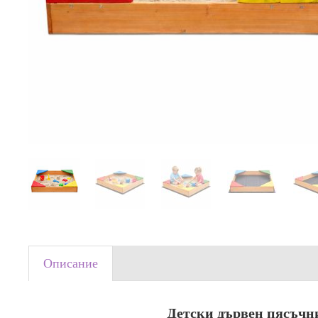
Описание
Детски дървен пясъчн