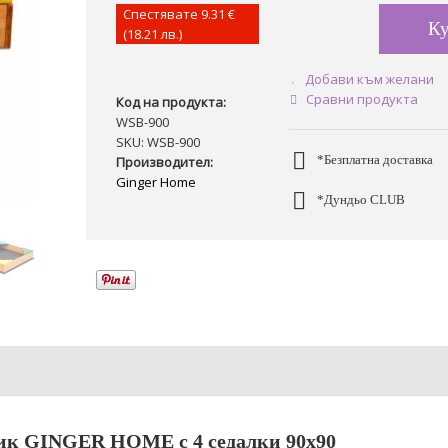
Спестявате
9.31 €
К
(18.21 лв.)
Добави към желани
Сравни продукта
Код на продукта:
WSB-900
SKU: WSB-900
*Безплатна доставка
Производител:
Ginger Home
*Дундьо CLUB
ик GINGER HOME с 4 седалки 90x90