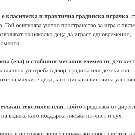
 класическа и практична градинска играчка
, 
о. Той осигурява уютно пространство за игра с пясъ
озволяват на няколко деца да играят едновременно,
моменти.
ина (ела) и стабилни метални елементи
, детския
 външна употреба в двор, градина или детски кът.
ите на малките деца, като ниската височина улесняв
нетъкан текстилен плат
, който предпазва от дирек
 на водата, като поддържа пясъка по-чист и сух.
никът е подходящ дори за по-малки пространства, а 