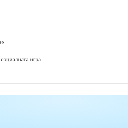
а
не
 социалната игра