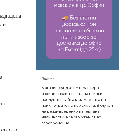
създадена
к и
т
а
Важно:
Магазин Дундьо не гарантира
изрично наличността на всички
продукти в сайта към момента на
тен
приключване на поръчката. В случай
на междувременно изчерпана
наличност ще се свържем с Вас
своевременно.
теглото