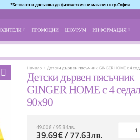
*Безплатна доставка до физическия ни магазин в гр.София
ОДИТЕЛИ
ПРОМОЦИИ
ШОУРУМ
ИНФОРМАЦИЯ
Детски дървен пясъчник GINGER HOME с 4 сед
Детски дървен пясъчник
GINGER HOME с 4 седал
90x90
49.00€ / 95
.
84
лв.
39.69€ / 77
.
63
лв.