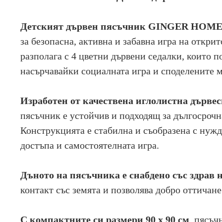
Детският дървен пясъчник GINGER HOME е
за безопасна, активна и забавна игра на открит
разполага с 4 цветни дървени седалки, които п
насърчавайки социалната игра и споделените 
Изработен от качествена иглолистна дървес
пясъчник е устойчив и подходящ за дългосрочна
Конструкцията е стабилна и съобразена с нужд
достъпа и самостоятелната игра.
Дъното на пясъчника е снабдено със здрав 
контакт със земята и позволява добро оттичане
С компактните си размери 90 x 90 см
, пясъч