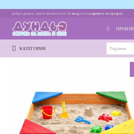
Добре дошли, имате възможност за
вход
или
създаване на профил
.
ПРОИЗВ
КАТЕГОРИИ