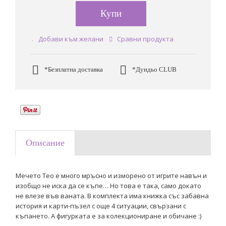
Купи
Добави към желани
Сравни продукта
*Безплатна доставка
*Дундьо CLUB
Описание
Мечето Тео е много мръсно и изморено от игрите навън и
изобщо не иска да се къпе… Но това е така, само докато
не влезе във ваната. В комплекта има книжка със забавна
история и карти-пъзел с още 4 ситуации, свързани с
къпането. А фигурката е за колекциониране и обичане :)