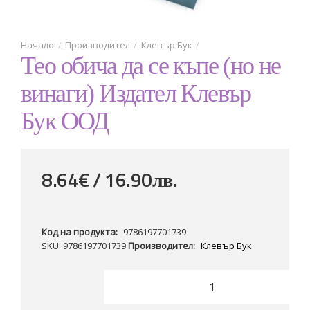
Производител
Клевър Бук
Тео обича да се къпе (но не
винаги) Издател Клевър
Бук ООД
8.64€ / 16
.
90
лв.
Код на продукта:
9786197701739
SKU: 9786197701739
Производител:
Клевър Бук