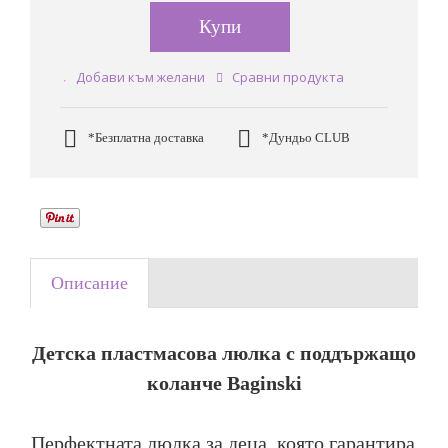
Купи
Добави към желани
Сравни продукта
*Безплатна доставка
*Дундьо CLUB
Описание
Детска пластмасова люлка с поддържащо
коланче Baginski
Перфектната люлка за деца, която гарантира