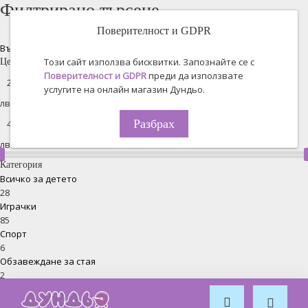
Филтрирано търсене
Поверителност и GDPR
Възстановяване на всички
Този сайт използва бисквитки. Запознайте се с
Цена
Поверителност и GDPR
преди да използвате
услугите на онлайн магазин Дундьо.
лв. -
Разбрах
лв.
Категория
Всичко за детето
28
Играчки
85
Спорт
6
Обзавеждане за стая
2