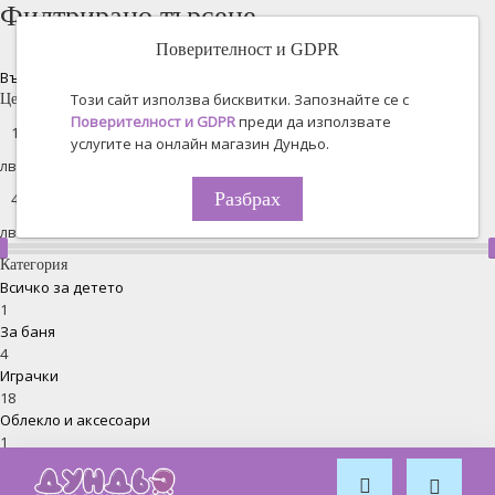
Филтрирано търсене
Поверителност и GDPR
Възстановяване на всички
Този сайт използва бисквитки. Запознайте се с
Цена
Поверителност и GDPR
преди да използвате
услугите на онлайн магазин Дундьо.
лв. -
Разбрах
лв.
Категория
Всичко за детето
1
За баня
4
Играчки
18
Облекло и аксесоари
1
Хранене
5