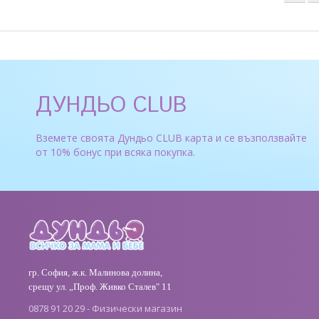
ДУНДЬО CLUB
Вземете своята Дундьо CLUB карта и се възползвайте
от 10% бонус при всяка покупка.
гр. София, ж.к. Малинова долина,
срещу ул. „Проф. Живко Сталев" 11
0878 91 20 29 - Физически магазин