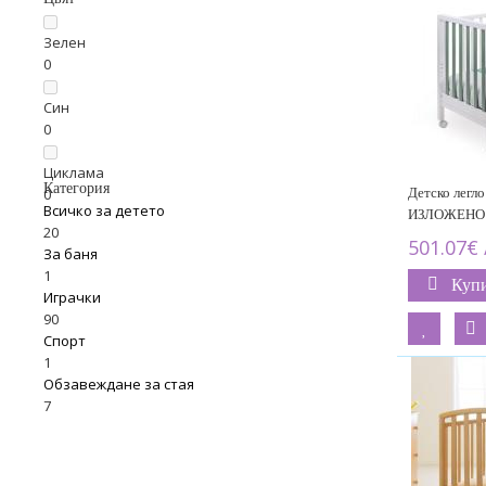
Зелен
0
Син
0
Циклама
Категория
Детско легло 
0
Всичко за детето
ИЗЛОЖЕНО
20
501.07€ 
За баня
1
Куп
Играчки
90
Спорт
1
Обзавеждане за стая
7