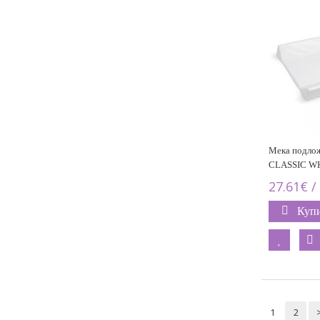
Мека подлож
CLASSIC W
27.61€ /
Куп
1
2