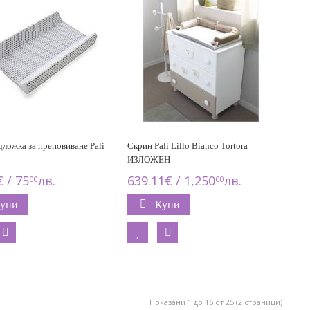
ложка за преповиване Pali
Скрин Pali Lillo Bianco Tortora
ИЗЛОЖЕН
 / 75
лв.
639.11€ / 1,250
лв.
00
00
упи
Купи
Показани 1 до 16 от 25 (2 страници)