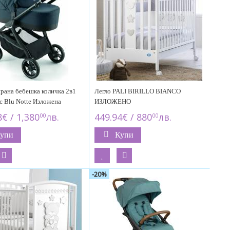
рана бебешка количка 2в1
Легло PALI BIRILLO BIANCO
tic Blu Notte Изложена
ИЗЛОЖЕНО
8€ / 1,380
лв.
449.94€ / 880
лв.
00
00
упи
Купи
-20%