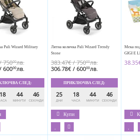
а Pali Wizard Military
Лятна количка Pali Wizard Trendy
Мека под
Stone
GIGI E 
/ 750
лв.
383.47€ / 750
лв.
38.35€
00
00
/ 600
лв.
306.78€ / 600
лв.
00
00
КЛЮЧВА СЛЕД:
ПРИКЛЮЧВА СЛЕД:
18
44
45
25
18
44
45
и
Купи
К