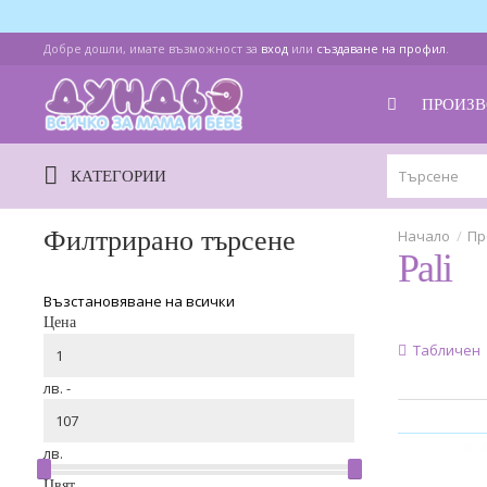
Добре дошли, имате възможност за
вход
или
създаване на профил
.
ПРОИЗВ
КАТЕГОРИИ
Филтрирано търсене
Пр
Pali
Възстановяване на всички
Цена
Табличен
лв. -
лв.
Цвят