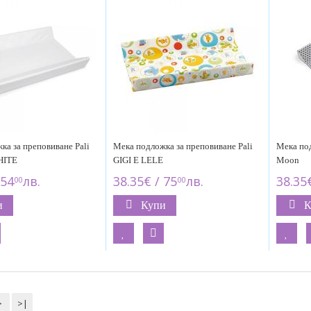
ка за преповиване Pali
Мека подложка за преповиване Pali
Мека под
HITE
GIGI E LELE
Moon
 54
лв.
38.35€ / 75
лв.
38.35€
00
00
и
Купи
К
>
>|