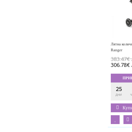
Лятна количк
Ranger
383.47€ 
306.78€ 
ПРИ
25
Куп