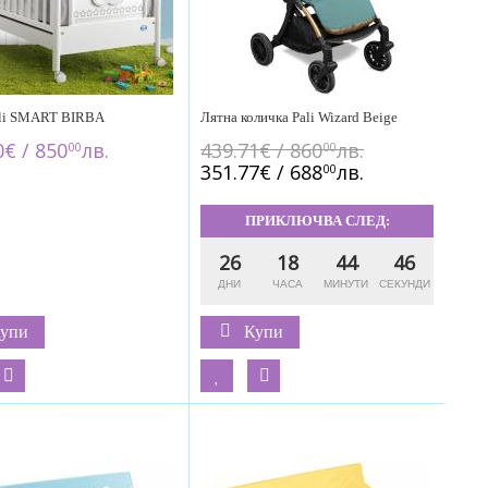
ali SMART BIRBA
Лятна количка Pali Wizard Beige
0€ / 850
лв.
439.71€ / 860
лв.
00
00
351.77€ / 688
лв.
00
ПРИКЛЮЧВА СЛЕД:
26
18
44
45
упи
Купи