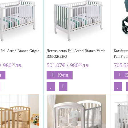
Pali Astrid Bianco Grigio
Детско легло Pali Astrid Bianco Verde
Комбини
ИЗЛОЖЕНО
Pali Pra
/ 980
лв.
501.07€ / 980
лв.
705.5
00
00
и
Купи
К