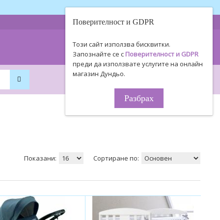
Поверителност и GDPR
0893 494 506
Информация
Този сайт използва бисквитки.
0895 450 154
за поръчки!
Запознайте се с
Поверителност и GDPR
преди да използвате услугите на онлайн
магазин Дундьо.
0
0
0.00€ / 0
.
00
ЛВ.
Разбрах
Показани:
Сортиране по: