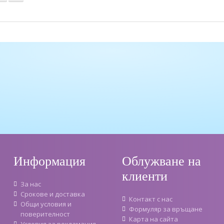
Информация
Облужване на
клиенти
За нас
Срокове и доставка
Контакт с нас
Oбщи условия и
Формуляр за връщане
поверителност
Карта на сайта