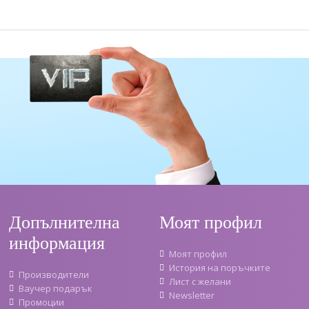
Допълнителна
Моят профил
информация
Моят профил
История на поръчките
Производители
Лист с желани
Ваучер подарък
Newsletter
Промоции