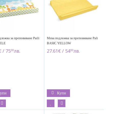
ложка за преповиване Paili
Мека подложка за преповиване Pali
LELE
BASIC YELLOW
 / 75
лв.
27.61€ / 54
лв.
00
00
упи
Купи