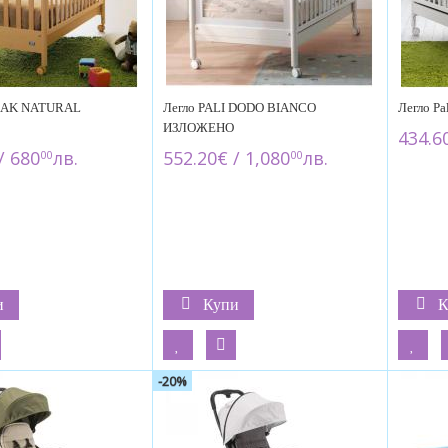
 CIAK NATURAL
Легло PALI DODO BIANCO
Легло P
ИЗЛОЖЕНО
434.6
/ 680
лв.
552.20€ / 1,080
лв.
00
00
и
Купи
К
-20%